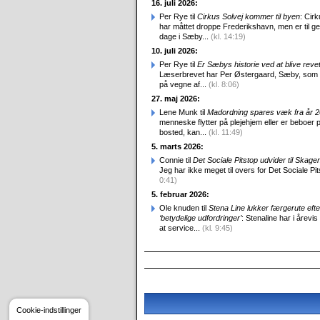
16. juli 2026:
Per Rye til
Cirkus Solvej kommer til byen
: Cirk
har måttet droppe Frederikshavn, men er til g
dage i Sæby...
(kl. 14:19)
10. juli 2026:
Per Rye til
Er Sæbys historie ved at blive reve
Læserbrevet har Per Østergaard, Sæby, som
på vegne af...
(kl. 8:06)
27. maj 2026:
Lene Munk til
Madordning spares væk fra år 
menneske flytter på plejehjem eller er beboer p
bosted, kan...
(kl. 11:49)
5. marts 2026:
Connie til
Det Sociale Pitstop udvider til Skag
Jeg har ikke meget til overs for Det Sociale Pit
0:41)
5. februar 2026:
Ole knuden til
Stena Line lukker færgerute efte
‘betydelige udfordringer’
: Stenaline har i årevis
at service...
(kl. 9:45)
Cookie-indstillinger