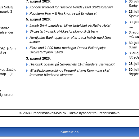
7. august 2026:
30. jul
Sæby
us Solvej
Koncert til fordel for Hospice Vendsyssel Støtteforening
engæld 3
28. jul
Populære Pop – & Rocknumre på Bryghuset
Syvst
5. august 2026:
30. jul
Jacob Brink Lauridsen bliver hotelchef på Ruths Hotel
….
t ned?
:
Skolestart – husk ulykkesforsikring til dit barn
 afsender
3. aug
månede
Nordjyske Bank opjusterer efter travlt halvår med flere
kunder
30. jul
guide
Flere end 1.000 børn modtager Dansk Folkehjælps
2030
: Når et
Skolestarthjælp i 2026
å et
3. aug
i Fred
3. august 2026:
28. jul
Historisk opstart på Søværnets 11-måneders værnepligt
en og Sæby
:
30. jul
Whistleblowerordning i Frederikshavn Kommune skal
stop...
(kl.
Brygh
fremover håndteres eksternt
r
 ignoreret
© 2024 FrederikshavnsAvis.dk - lokale nyheder fra Frederikshavn
Kontakt os