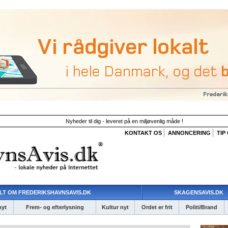
Nyheder til dig - leveret på en miljøvenlig måde !
KONTAKT OS
ANNONCERING
TIP
LT OM FREDERIKSHAVNSAVIS.DK
SKAGENSAVIS.DK
nyt
Frem- og efterlysning
Kultur nyt
Ordet er frit
Politi/Brand