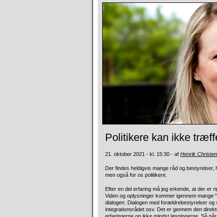
Politikere kan ikke træf
21. oktober 2021 - kl. 15:30 - af
Henrik Christe
Der findes heldigvis mange råd og bestyrelser, hvo
men også for os politikere.
Efter en del erfaring må jeg erkende, at der er ri
Viden og oplysninger kommer igennem mange “lag”
dialogen. Dialogen med forældrebestyrelser og 
integrationsrådet osv. Det er gennem den direkte 
erfaringerne og ikke mindst løsningerne. Så når