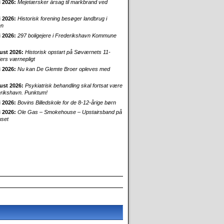
i 2026:
Mejetærsker årsag til markbrand ved
i 2026:
Historisk forening besøger landbrug i
en
i 2026:
297 boligejere i Frederikshavn Kommune
ust 2026:
Historisk opstart på Søværnets 11-
rs værnepligt
i 2026:
Nu kan De Glemte Broer opleves med
ust 2026:
Psykiatrisk behandling skal fortsat være
erikshavn. Punktum!
i 2026:
Bovins Billedskole for de 8-12-årige børn
i 2026:
Ole Gas – Smokehouse – Upstairsband på
uset