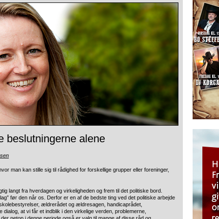
fe beslutningerne alene
nsen
r man kan stille sig til rådighed for forskellige grupper eller foreninger,
gtig langt fra hverdagen og virkeligheden og frem til det politiske bord.
 før den når os. Derfor er en af de bedste ting ved det politiske arbejde
skolebestyrelser, ældrerådet og ældresagen, handicaprådet,
dialog, at vi får et indblik i den virkelige verden, problemerne,
 der netop i denne periode også er valg til mange af disse råd og