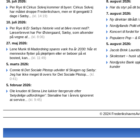
16. juli 2026:
8. august 2026:
Per Rye til
Cirkus Solvej kommer til byen
: Cirkus Solvej
Har du styr på dit b
har måttet droppe Frederikshavn, men er til gengæld 3
7. august 2026:
dage i Sæby...
(kl. 14:19)
Ny direktør tiltråd
10. juli 2026:
Nordjyllands Politi 
Per Rye til
Er Sæbys historie ved at blive revet ned?
:
Koncert til fordel f
Læserbrevet har Per Østergaard, Sæby, som afsender
på vegne af...
(kl. 8:06)
Populære Pop – & 
27. maj 2026:
5. august 2026:
Lene Munk til
Madordning spares væk fra år 2030
: Når et
Jacob Brink Laurids
menneske flytter på plejehjem eller er beboer på et
Skolestart – husk uly
bosted, kan...
(kl. 11:49)
Nordjyske Bank opjus
5. marts 2026:
kunder
Connie til
Det Sociale Pitstop udvider til Skagen og Sæby
:
Jeg har ikke meget til overs for Det Sociale Pitstop...
(kl.
0:41)
5. februar 2026:
Ole knuden til
Stena Line lukker færgerute efter
‘betydelige udfordringer’
: Stenaline har i årevis ignoreret
at service...
(kl. 9:45)
© 2024 FrederikshavnsAvis