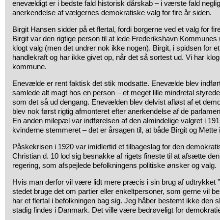
enevældigt er i bedste fald historisk dårskab – i værste fald neg
anerkendelse af vælgernes demokratiske valg for fire år siden.
Birgit Hansen sidder på et flertal, fordi borgerne ved et valg for fire 
Birgit var den rigtige person til at lede Frederikshavn Kommunes u
klogt valg (men det undrer nok ikke nogen). Birgit, i spidsen for et 
handlekraft og har ikke givet op, når det så sortest ud. Vi har klo
kommune.
Enevælde er rent faktisk det stik modsatte. Enevælde blev indført
samlede alt magt hos en person – et meget lille mindretal styre
som det så ud dengang. Enevælden blev delvist afløst af et demo
blev nok først rigtig afmonteret efter anerkendelse af de parlamen
En anden milepæl var indførelsen af den almindelige valgret i 191
kvinderne stemmeret – det er årsagen til, at både Birgit og Mette i d
Påskekrisen i 1920 var imidlertid et tilbageslag for den demokrati
Christian d. 10 lod sig besnakke af rigets fineste til at afsætte d
regering, som afspejlede befolkningens politiske ønsker og valg.
Hvis man derfor vil være lidt mere præcis i sin brug af udtrykket
stedet bruge det om partier eller enkeltpersoner, som gerne vil
har et flertal i befolkningen bag sig. Jeg håber bestemt ikke den s
stadig findes i Danmark. Det ville være bedrøveligt for demokratie