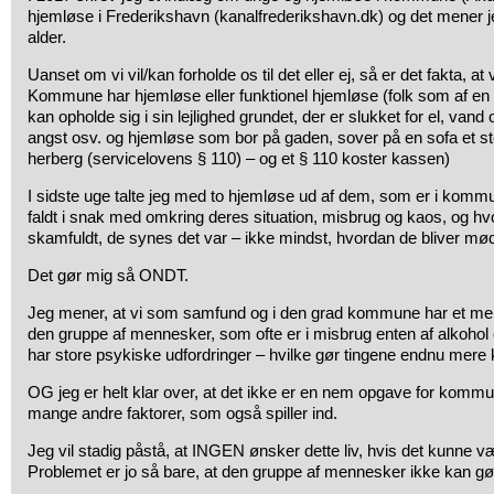
hjemløse i Frederikshavn (kanalfrederikshavn.dk) og det mener 
alder.
Uanset om vi vil/kan forholde os til det eller ej, så er det fakta, at
Kommune har hjemløse eller funktionel hjemløse (folk som af en 
kan opholde sig i sin lejlighed grundet, der er slukket for el, vand
angst osv. og hjemløse som bor på gaden, sover på en sofa et ste
herberg (servicelovens § 110) – og et § 110 koster kassen)
I sidste uge talte jeg med to hjemløse ud af dem, som er i kom
faldt i snak med omkring deres situation, misbrug og kaos, og hv
skamfuldt, de synes det var – ikke mindst, hvordan de bliver mø
Det gør mig så ONDT.
Jeg mener, at vi som samfund og i den grad kommune har et men
den gruppe af mennesker, som ofte er i misbrug enten af alkohol el
har store psykiske udfordringer – hvilke gør tingene endnu mere 
OG jeg er helt klar over, at det ikke er en nem opgave for kommun
mange andre faktorer, som også spiller ind.
Jeg vil stadig påstå, at INGEN ønsker dette liv, hvis det kunne 
Problemet er jo så bare, at den gruppe af mennesker ikke kan gø