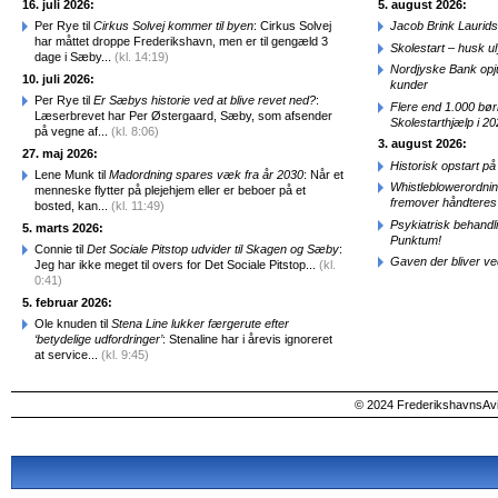
16. juli 2026:
5. august 2026:
Per Rye til
Cirkus Solvej kommer til byen
: Cirkus Solvej
Jacob Brink Laurids
har måttet droppe Frederikshavn, men er til gengæld 3
Skolestart – husk uly
dage i Sæby...
(kl. 14:19)
Nordjyske Bank opjus
10. juli 2026:
kunder
Per Rye til
Er Sæbys historie ved at blive revet ned?
:
Flere end 1.000 bø
Læserbrevet har Per Østergaard, Sæby, som afsender
Skolestarthjælp i 2
på vegne af...
(kl. 8:06)
3. august 2026:
27. maj 2026:
Historisk opstart 
Lene Munk til
Madordning spares væk fra år 2030
: Når et
Whistleblowerordni
menneske flytter på plejehjem eller er beboer på et
fremover håndteres
bosted, kan...
(kl. 11:49)
Psykiatrisk behandl
5. marts 2026:
Punktum!
Connie til
Det Sociale Pitstop udvider til Skagen og Sæby
:
Gaven der bliver ve
Jeg har ikke meget til overs for Det Sociale Pitstop...
(kl.
0:41)
5. februar 2026:
Ole knuden til
Stena Line lukker færgerute efter
‘betydelige udfordringer’
: Stenaline har i årevis ignoreret
at service...
(kl. 9:45)
© 2024 FrederikshavnsAvis