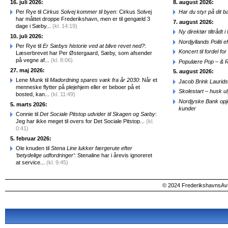
16. juli 2026:
8. august 2026:
Per Rye til
Cirkus Solvej kommer til byen
: Cirkus Solvej
Har du styr på dit b
har måttet droppe Frederikshavn, men er til gengæld 3
7. august 2026:
dage i Sæby...
(kl. 14:19)
Ny direktør tiltråd
10. juli 2026:
Nordjyllands Politi 
Per Rye til
Er Sæbys historie ved at blive revet ned?
:
Koncert til fordel f
Læserbrevet har Per Østergaard, Sæby, som afsender
på vegne af...
(kl. 8:06)
Populære Pop – & 
27. maj 2026:
5. august 2026:
Lene Munk til
Madordning spares væk fra år 2030
: Når et
Jacob Brink Laurids
menneske flytter på plejehjem eller er beboer på et
Skolestart – husk uly
bosted, kan...
(kl. 11:49)
Nordjyske Bank opjus
5. marts 2026:
kunder
Connie til
Det Sociale Pitstop udvider til Skagen og Sæby
:
Jeg har ikke meget til overs for Det Sociale Pitstop...
(kl.
0:41)
5. februar 2026:
Ole knuden til
Stena Line lukker færgerute efter
‘betydelige udfordringer’
: Stenaline har i årevis ignoreret
at service...
(kl. 9:45)
© 2024 FrederikshavnsAvis