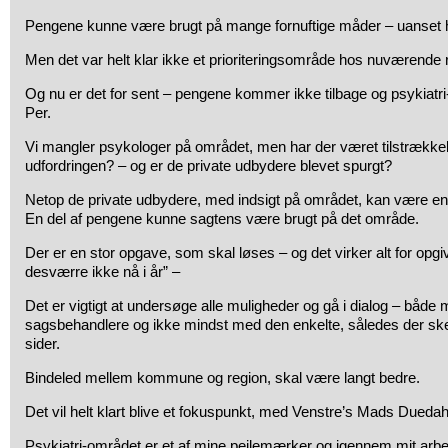
Pengene kunne være brugt på mange fornuftige måder – uanset hv
Men det var helt klar ikke et prioriteringsområde hos nuværende
Og nu er det for sent – pengene kommer ikke tilbage og psykiatri
Per.
Vi mangler psykologer på området, men har der været tilstrækkel
udfordringen? – og er de private udbydere blevet spurgt?
Netop de private udbydere, med indsigt på området, kan være en
En del af pengene kunne sagtens være brugt på det område.
Der er en stor opgave, som skal løses – og det virker alt for opgi
desværre ikke nå i år” –
Det er vigtigt at undersøge alle muligheder og gå i dialog – både
sagsbehandlere og ikke mindst med den enkelte, således der sker
sider.
Bindeled mellem kommune og region, skal være langt bedre.
Det vil helt klart blive et fokuspunkt, med Venstre’s Mads Dued
Psykiatri-området er et af mine pejlemærker og igennem mit arbe