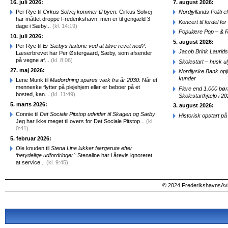
16. juli 2026:
7. august 2026:
Per Rye til
Cirkus Solvej kommer til byen
: Cirkus Solvej
Nordjyllands Politi 
har måttet droppe Frederikshavn, men er til gengæld 3
Koncert til fordel f
dage i Sæby...
(kl. 14:19)
Populære Pop – & 
10. juli 2026:
5. august 2026:
Per Rye til
Er Sæbys historie ved at blive revet ned?
:
Jacob Brink Laurids
Læserbrevet har Per Østergaard, Sæby, som afsender
på vegne af...
(kl. 8:06)
Skolestart – husk uly
27. maj 2026:
Nordjyske Bank opjus
kunder
Lene Munk til
Madordning spares væk fra år 2030
: Når et
menneske flytter på plejehjem eller er beboer på et
Flere end 1.000 bø
bosted, kan...
(kl. 11:49)
Skolestarthjælp i 2
5. marts 2026:
3. august 2026:
Connie til
Det Sociale Pitstop udvider til Skagen og Sæby
:
Historisk opstart 
Jeg har ikke meget til overs for Det Sociale Pitstop...
(kl.
0:41)
5. februar 2026:
Ole knuden til
Stena Line lukker færgerute efter
‘betydelige udfordringer’
: Stenaline har i årevis ignoreret
at service...
(kl. 9:45)
© 2024 FrederikshavnsAvis