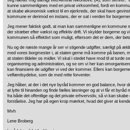
kunne sammenlignes med en privat virksomhed, fordi en kommune
at skabe økonomisk vækst til en ejerkreds, der skal have gevinst
kommune er derimod en instans, der er sat i verden for borgerne
Jeg mener faktisk godt, at man kan sammenligne en kommune m
der stræber efter vækst og effektiv drift. Vi skylder borgerne og 
kommunen så effektivt som muligt, eftersom det er dem, der beta
Nu og de næste mange år ser vi stigende udgifter, særligt på æld
med vores borgmester i, at staten gerne må komme på banen, me
at staten tildeler os midler. Vi skal i stedet have mod til at turd
organisering og administration, og se om vi her kan omorganisere 
kan finansiere de udgifter vi ved der kommer. Ellers kan borgerne
velfærdsydelse, som de med rette forventer.
Jeg håber, at der i det nye byråd kommer en god balance, hvor de e
at lytte til hinanden og finde fælles løsninger og at vi får et byrå
fra både det offentlige og det private erhvervsliv, så vi kan skabe
forståelse. Jeg har på egen krop mærket, hvad det giver at kend
Mvh
Lene Broberg