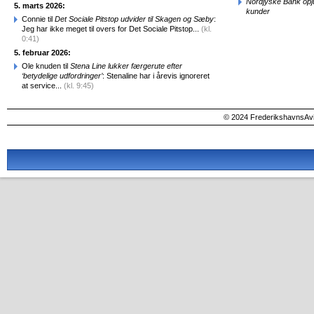
Nordjyske Bank opjus
5. marts 2026:
kunder
Connie til
Det Sociale Pitstop udvider til Skagen og Sæby
:
Jeg har ikke meget til overs for Det Sociale Pitstop...
(kl.
0:41)
5. februar 2026:
Ole knuden til
Stena Line lukker færgerute efter
‘betydelige udfordringer’
: Stenaline har i årevis ignoreret
at service...
(kl. 9:45)
© 2024 FrederikshavnsAvis