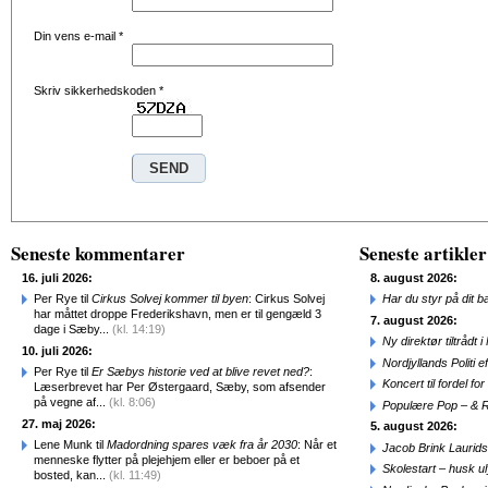
Din vens e-mail
*
Skriv sikkerhedskoden
*
Seneste kommentarer
Seneste artikler
16. juli 2026:
8. august 2026:
Per Rye til
Cirkus Solvej kommer til byen
: Cirkus Solvej
Har du styr på dit b
har måttet droppe Frederikshavn, men er til gengæld 3
7. august 2026:
dage i Sæby...
(kl. 14:19)
Ny direktør tiltråd
10. juli 2026:
Nordjyllands Politi 
Per Rye til
Er Sæbys historie ved at blive revet ned?
:
Koncert til fordel f
Læserbrevet har Per Østergaard, Sæby, som afsender
på vegne af...
(kl. 8:06)
Populære Pop – & 
27. maj 2026:
5. august 2026:
Lene Munk til
Madordning spares væk fra år 2030
: Når et
Jacob Brink Laurids
menneske flytter på plejehjem eller er beboer på et
Skolestart – husk uly
bosted, kan...
(kl. 11:49)