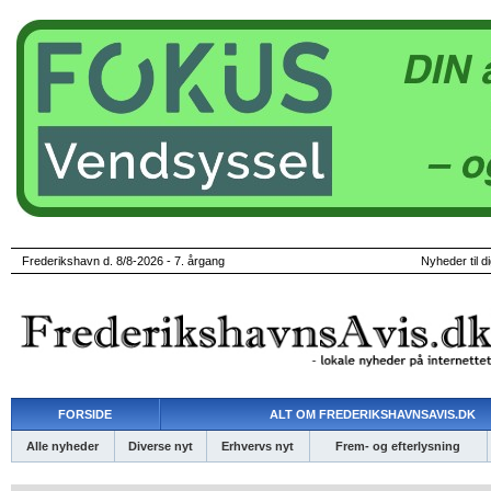
Frederikshavn d. 8/8-2026 - 7. årgang
Nyheder til d
FORSIDE
ALT OM FREDERIKSHAVNSAVIS.DK
Alle nyheder
Diverse nyt
Erhvervs nyt
Frem- og efterlysning