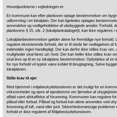
Hovedpunkterne i vejledningen er:
En kommune kan efter planloven optage bestemmelser om bygn
udformning i en lokalplan. Der kan ligeledes optages bestemmel
anvendelse og vedligeholdelse af ubebyggede arealer. Forhold, de
planlovens § 15, stk. 2 (lokalplankataloget)l, kan ikke reguleres i 
Lokalplanbestemmelser gælder alene for fremtidige nye forhold. 
regulere eksisterende forhold, der er til stede før vedtagelsen af 
indeholder ingen handlepligt. Der kan derfor ikke stilles krav om, 
muligheder skal føres ud i livet. Der kan heller ikke stilles krav o
skal leve op til en ny lokalplans bestemmelser. Opfyldelse af en
for nye forhold vil typisk være koblet til ibrugtagning. Selve bygge
lokalplanen.
Stille krav til ejer
Med hjemmel i miljøbeskyttelsesloven er det muligt for en kommune
virksomheder og ejere af ejendomme om fjernelse af uhygiejniske 
affald samt afskaffelse af forurening. Kommunen kan regulere for
påbud eller forbud. Påbud og forbud kan alene anvendes ved uhygi
forurening af luft, vand eller jord. Sikkerhedsmæssige probleme
forhold er ikke reguleret af Miljøbeskyttelsesloven.