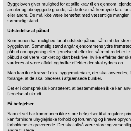
Byggeloven giver mulighed for at stille krav til en ejendom, e
arealer og ubebyggede grunde, så de ikke må frembyde fare fo
eller andre. De må ikke være behæftet med væsentlige mangler, o
sømmelig stand.
Udstedelse af påbud
Kommunen har mulighed for at udstede påbud, såfremt der sker 
byggeloven. Sømmelig stand angår ejendommens ydre fremtræd
påbud om oprydning eller fjernelse af effekter, såfremt rodet er ti
påbud skal være konkret og klart beskrive, hvilke effekter der skal
vurderes at være affald, og hvilke effekter der skal ryddes op.
Man kan ikke kræve f.eks. byggematerialer, der skal anvendes, 
forlange, at de skal placeres i afgrænsede bunker.
Det er i domspraksis konstateret, at bestemmelsen ikke kan anve
fjernelse af ukrudt.
Få beføjelser
Samlet set har kommunen ikke store beføjelser til at regulere 
kan forhindre uhygiejniske forhold og forurening og kræve oprydn
forholdene er graverende. Der skal altså være store og væsentlige
andre til stede.