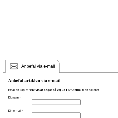
Anbefal via e-mail
Anbefal artiklen via e-mail
Email en kopi af
'100-vis af bøger på vej ud i SFO’erne'
til en bekendt
Dit navn
*
Din e-mail
*