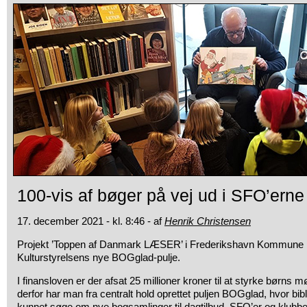
100-vis af bøger på vej ud i SFO’erne
17. december 2021 - kl. 8:46 - af
Henrik Christensen
Projekt ’Toppen af Danmark LÆSER’ i Frederikshavn Kommune har
Kulturstyrelsens nye BOGglad-pulje.
I finansloven er der afsat 25 millioner kroner til at styrke børns 
derfor har man fra centralt hold oprettet puljen BOGglad, hvor b
kunnet søge om nye bogsamlinger til dagtilbud, SFO’er og klubbe