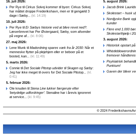
16. juli 2026:
5. august 2026:
Per Rye til
Cirkus Solvej kommer til byen
: Cirkus Solvej
Jacob Brink Laurids
har måttet droppe Frederikshavn, men er til gengæld 3
Skolestart – husk uly
dage i Sæby...
(kl. 14:19)
Nordjyske Bank opjus
10. juli 2026:
kunder
Per Rye til
Er Sæbys historie ved at blive revet ned?
:
Flere end 1.000 bø
Læserbrevet har Per Østergaard, Sæby, som afsender
Skolestarthjælp i 2
på vegne af...
(kl. 8:06)
3. august 2026:
27. maj 2026:
Historisk opstart 
Lene Munk til
Madordning spares væk fra år 2030
: Når et
Whistleblowerordni
menneske flytter på plejehjem eller er beboer på et
fremover håndteres
bosted, kan...
(kl. 11:49)
Psykiatrisk behandl
5. marts 2026:
Punktum!
Connie til
Det Sociale Pitstop udvider til Skagen og Sæby
:
Gaven der bliver ve
Jeg har ikke meget til overs for Det Sociale Pitstop...
(kl.
0:41)
5. februar 2026:
Ole knuden til
Stena Line lukker færgerute efter
‘betydelige udfordringer’
: Stenaline har i årevis ignoreret
at service...
(kl. 9:45)
© 2024 FrederikshavnsAvis