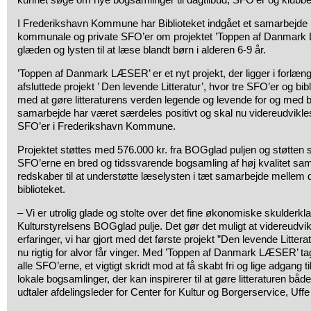
I Frederikshavn Kommune har Biblioteket indgået et samarbejde
kommunale og private SFO’er om projektet ’Toppen af Danmark 
glæden og lysten til at læse blandt børn i alderen 6-9 år.
’Toppen af Danmark LÆSER’ er et nyt projekt, der ligger i forlæng
afsluttede projekt ’ Den levende Litteratur’, hvor tre SFO’er og bibl
med at gøre litteraturens verden legende og levende for og med 
samarbejde har været særdeles positivt og skal nu videreudvikles m
SFO’er i Frederikshavn Kommune.
Projektet støttes med 576.000 kr. fra BOGglad puljen og støtten ska
SFO’erne en bred og tidssvarende bogsamling af høj kvalitet sam
redskaber til at understøtte læselysten i tæt samarbejde mellem
biblioteket.
– Vi er utrolig glade og stolte over det fine økonomiske skulderklap
Kulturstyrelsens BOGglad pulje. Det gør det muligt at videreudv
erfaringer, vi har gjort med det første projekt ”Den levende Litteratu
nu rigtig for alvor får vinger. Med ’Toppen af Danmark LÆSER’ ta
alle SFO’erne, et vigtigt skridt mod at få skabt fri og lige adgang t
lokale bogsamlinger, der kan inspirerer til at gøre litteraturen bå
udtaler afdelingsleder for Center for Kultur og Borgerservice, Uffe