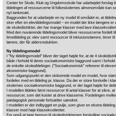
Center for Skole, Klub og Ungdomsskole har udarbejdet forslag ti
tildelingen af ressourcerne til folkeskolernes almenområde kan se
nyt tankesæt.
Baggrunden for at udarbejde en ny model til området er, at tildeling
sker efter en elevtildelingsmodel – en model der ikke længere e
de skoledistrikter, der har mange klasser med lave klassekvotien
Med den nuværende tildelingsmodel bliver ressourcerne fordelt t
timetildeling pr. elev samt ressourcer til inklusionslærere, timer til
lærere, der får aldersreduktion.
Ny tildelingsmodel
I ”Ny tildelingsmodel” bliver der taget højde for, at de 4 skoledistr
både i forhold til deres socioøkonomiske baggrund samt i forhold 
de enkelte skoleafdelinger. (“Socioøkonomisk” refererer til eleve
økonomiske baggrund).
Som udgangspunkt er den skitserede model en model, hvor størs
fordeles med en tildeling pr. klasse. Da der er store forskelle i kl
skolernes socioøkonomiske baggrund, er der taget højde for dette 
I modellen tildeles først ressourcer til antal klasser for at sikre, 
ressourcer, som det koster at drive klasserne. Fordelingen mell
pædagogisk personale fortsætter uændret.
I modellen er der indbygget en pulje, som giver en ekstra tildeling 
klasser med høje klassekvotienter.
For også at tage hensyn til skoledistrikternes forskellige socio