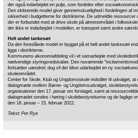
der også indarbejdet en pulje, som fordeles efter socioøkonomis
Den skitserede model giver gennemskuelighed i fordelingen af mi
sikkerhed i budgetterne for distrikterne. De udmeldte ressourcer
der er forbundet med at drive skole på almenområdet i folkeskole
der ikke er indarbejdet i modellen, er transport samt andre særskil
Helt andet tankesæt
Da den foreslåede model er bygget på et helt andet tankesæt end tid
ligge i distrikterne.
Kommunens økonomiafdeling vil i et samarbejde med skoledistri
nødvendige styringsredskaber. Den nuværende ”incitamentsmode
fortsætter uændret; dog vil der blive udarbejdet en ny socioøkon
skoleområdet.
Center for Skole, Klub og Ungdomsskole indstiller til udvalget, at 
dialogmøde mellem Børne- og Ungdomsudvalget, skolebestyrelser
organisationer den 17. januar om forslaget, samt at ressourcetild
dialogmødet sendes i høring i skolebestyrelserne og de faglige or
den 18. januar – 15. februar 2022.
Tekst: Per Rye