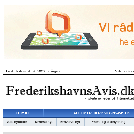
Frederikshavn d. 8/8-2026 - 7. årgang
Nyheder til d
FORSIDE
ALT OM FREDERIKSHAVNSAVIS.DK
Alle nyheder
Diverse nyt
Erhvervs nyt
Frem- og efterlysning