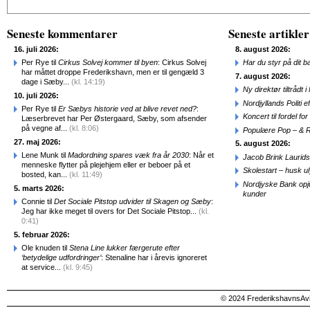
Seneste kommentarer
Seneste artikler
16. juli 2026:
8. august 2026:
Per Rye til
Cirkus Solvej kommer til byen
: Cirkus Solvej
Har du styr på dit b
har måttet droppe Frederikshavn, men er til gengæld 3
7. august 2026:
dage i Sæby...
(kl. 14:19)
Ny direktør tiltråd
10. juli 2026:
Nordjyllands Politi 
Per Rye til
Er Sæbys historie ved at blive revet ned?
:
Koncert til fordel f
Læserbrevet har Per Østergaard, Sæby, som afsender
på vegne af...
(kl. 8:06)
Populære Pop – & 
27. maj 2026:
5. august 2026:
Lene Munk til
Madordning spares væk fra år 2030
: Når et
Jacob Brink Laurids
menneske flytter på plejehjem eller er beboer på et
Skolestart – husk uly
bosted, kan...
(kl. 11:49)
Nordjyske Bank opjus
5. marts 2026:
kunder
Connie til
Det Sociale Pitstop udvider til Skagen og Sæby
:
Jeg har ikke meget til overs for Det Sociale Pitstop...
(kl.
0:41)
5. februar 2026:
Ole knuden til
Stena Line lukker færgerute efter
‘betydelige udfordringer’
: Stenaline har i årevis ignoreret
at service...
(kl. 9:45)
© 2024 FrederikshavnsAvis