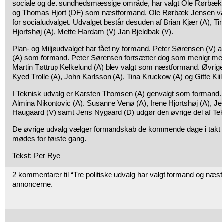
sociale og det sundhedsmæssige område, har valgt Ole Rørbæ
og Thomas Hjort (DF) som næstformand. Ole Rørbæk Jensen var 
for socialudvalget. Udvalget består desuden af Brian Kjær (A), T
Hjortshøj (A), Mette Hardam (V) Jan Bjeldbak (V).
Plan- og Miljøudvalget har fået ny formand. Peter Sørensen (V) a
(A) som formand. Peter Sørensen fortsætter dog som menigt med
Martin Tøttrup Kelkelund (A) blev valgt som næstformand. Øvri
Kyed Trolle (A), John Karlsson (A), Tina Kruckow (A) og Gitte Kiil
I Teknisk udvalg er Karsten Thomsen (A) genvalgt som formand
Almina Nikontovic (A). Susanne Venø (A), Irene Hjortshøj (A), J
Haugaard (V) samt Jens Nygaard (D) udgør den øvrige del af Te
De øvrige udvalg vælger formandskab de kommende dage i takt
mødes for første gang.
Tekst: Per Rye
2 kommentarer til “Tre politiske udvalg har valgt formand og næ
annoncerne.