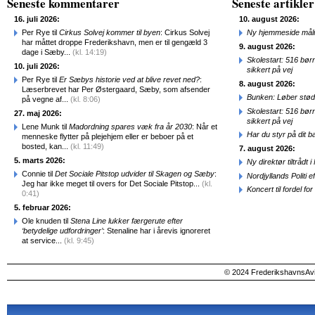
Seneste kommentarer
Seneste artikler
16. juli 2026:
10. august 2026:
Per Rye til
Cirkus Solvej kommer til byen
: Cirkus Solvej
Ny hjemmeside målr
har måttet droppe Frederikshavn, men er til gengæld 3
9. august 2026:
dage i Sæby...
(kl. 14:19)
Skolestart: 516 bør
10. juli 2026:
sikkert på vej
Per Rye til
Er Sæbys historie ved at blive revet ned?
:
8. august 2026:
Læserbrevet har Per Østergaard, Sæby, som afsender
Bunken: Løber stød
på vegne af...
(kl. 8:06)
Skolestart: 516 bør
27. maj 2026:
sikkert på vej
Lene Munk til
Madordning spares væk fra år 2030
: Når et
Har du styr på dit b
menneske flytter på plejehjem eller er beboer på et
bosted, kan...
(kl. 11:49)
7. august 2026:
5. marts 2026:
Ny direktør tiltråd
Connie til
Det Sociale Pitstop udvider til Skagen og Sæby
:
Nordjyllands Politi 
Jeg har ikke meget til overs for Det Sociale Pitstop...
(kl.
Koncert til fordel f
0:41)
5. februar 2026:
Ole knuden til
Stena Line lukker færgerute efter
‘betydelige udfordringer’
: Stenaline har i årevis ignoreret
at service...
(kl. 9:45)
© 2024 FrederikshavnsAvis