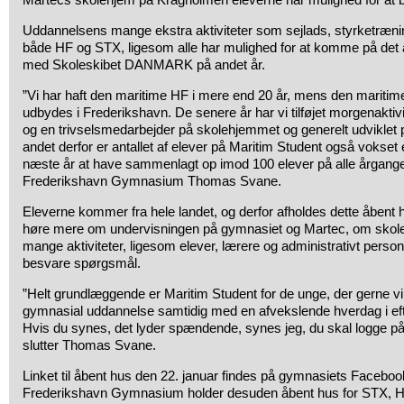
Uddannelsens mange ekstra aktiviteter som sejlads, styrketrænin
både HF og STX, ligesom alle har mulighed for at komme på det a
med Skoleskibet DANMARK på andet år.
”Vi har haft den maritime HF i mere end 20 år, mens den maritime
udbydes i Frederikshavn. De senere år har vi tilføjet morgenaktiv
og en trivselsmedarbejder på skolehjemmet og generelt udviklet
andet derfor er antallet af elever på Maritim Student også vokset
næste år at have sammenlagt op imod 100 elever på alle årgange”
Frederikshavn Gymnasium Thomas Svane.
Eleverne kommer fra hele landet, og derfor afholdes dette åbent 
høre mere om undervisningen på gymnasiet og Martec, om skole
mange aktiviteter, ligesom elever, lærere og administrativt personale
besvare spørgsmål.
”Helt grundlæggende er Maritim Student for de unge, der gerne vi
gymnasial uddannelse samtidig med en afvekslende hverdag i ef
Hvis du synes, det lyder spændende, synes jeg, du skal logge på 
slutter Thomas Svane.
Linket til åbent hus den 22. januar findes på gymnasiets Facebo
Frederikshavn Gymnasium holder desuden åbent hus for STX, H