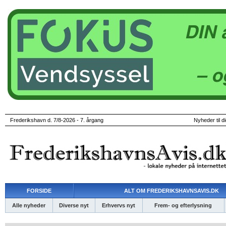
Frederikshavn d. 7/8-2026 - 7. årgang
Nyheder til d
FORSIDE
ALT OM FREDERIKSHAVNSAVIS.DK
Alle nyheder
Diverse nyt
Erhvervs nyt
Frem- og efterlysning