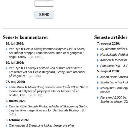
Seneste kommentarer
Seneste artikler
16. juli 2026:
7. august 2026:
Per Rye til
Cirkus Solvej kommer til byen
: Cirkus Solvej
Ny direktør tiltråd
har måttet droppe Frederikshavn, men er til gengæld 3
Nordjyllands Politi 
dage i Sæby...
(kl. 14:19)
Koncert til fordel f
10. juli 2026:
Populære Pop – & 
Per Rye til
Er Sæbys historie ved at blive revet ned?
:
5. august 2026:
Læserbrevet har Per Østergaard, Sæby, som afsender
på vegne af...
(kl. 8:06)
Jacob Brink Laurids
27. maj 2026:
Skolestart – husk uly
Lene Munk til
Madordning spares væk fra år 2030
: Når et
Nordjyske Bank opjus
menneske flytter på plejehjem eller er beboer på et
kunder
bosted, kan...
(kl. 11:49)
Flere end 1.000 bø
5. marts 2026:
Skolestarthjælp i 2
Connie til
Det Sociale Pitstop udvider til Skagen og Sæby
:
Jeg har ikke meget til overs for Det Sociale Pitstop...
(kl.
0:41)
5. februar 2026:
Ole knuden til
Stena Line lukker færgerute efter