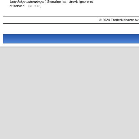
‘betydelige udfordringer’
: Stenaline har i årevis ignoreret
at service...
(kl. 9:45)
© 2024 FrederikshavnsAvis