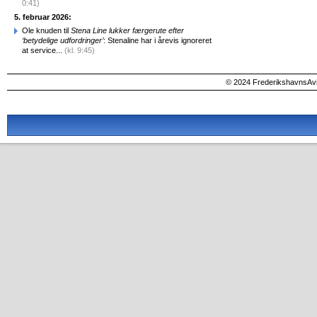
0:41)
5. februar 2026:
Ole knuden til
Stena Line lukker færgerute efter
‘betydelige udfordringer’
: Stenaline har i årevis ignoreret
at service...
(kl. 9:45)
© 2024 FrederikshavnsAvis