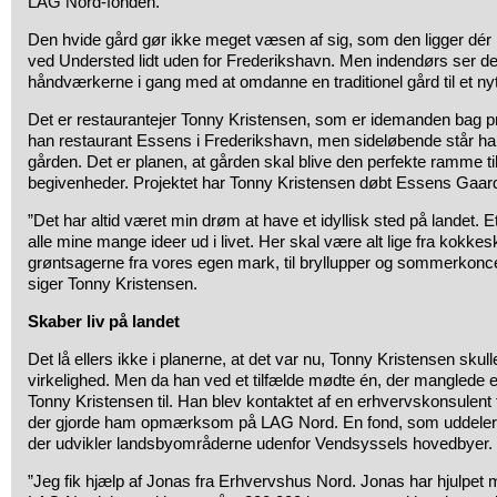
LAG Nord-fonden.
Den hvide gård gør ikke meget væsen af sig, som den ligger dér 
ved Understed lidt uden for Frederikshavn. Men indendørs ser de
håndværkerne i gang med at omdanne en traditionel gård til et ny
Det er restaurantejer Tonny Kristensen, som er idemanden bag proj
han restaurant Essens i Frederikshavn, men sideløbende står han
gården. Det er planen, at gården skal blive den perfekte ramme t
begivenheder. Projektet har Tonny Kristensen døbt Essens Gaar
”Det har altid været min drøm at have et idyllisk sted på landet. E
alle mine mange ideer ud i livet. Her skal være alt lige fra kokkes
grøntsagerne fra vores egen mark, til bryllupper og sommerkonc
siger Tonny Kristensen.
Skaber liv på landet
Det lå ellers ikke i planerne, at det var nu, Tonny Kristensen skull
virkelighed. Men da han ved et tilfælde mødte én, der manglede en l
Tonny Kristensen til. Han blev kontaktet af en erhvervskonsulent
der gjorde ham opmærksom på LAG Nord. En fond, som uddeler stø
der udvikler landsbyområderne udenfor Vendsyssels hovedbyer.
”Jeg fik hjælp af Jonas fra Erhvervshus Nord. Jonas har hjulpet m