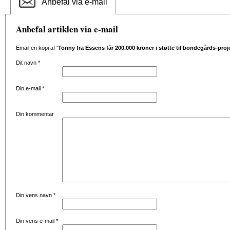
Anbefal via e-mail
Anbefal artiklen via e-mail
Email en kopi af
'Tonny fra Essens får 200.000 kroner i støtte til bondegårds-proj
Dit navn
*
Din e-mail
*
Din kommentar
Din vens navn
*
Din vens e-mail
*