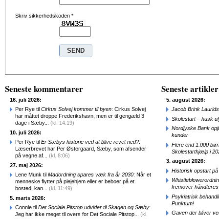
Skriv sikkerhedskoden
*
Seneste kommentarer
Seneste artikler
16. juli 2026:
5. august 2026:
Per Rye til
Cirkus Solvej kommer til byen
: Cirkus Solvej
Jacob Brink Laurids
har måttet droppe Frederikshavn, men er til gengæld 3
Skolestart – husk uly
dage i Sæby...
(kl. 14:19)
Nordjyske Bank opjus
10. juli 2026:
kunder
Per Rye til
Er Sæbys historie ved at blive revet ned?
:
Flere end 1.000 bø
Læserbrevet har Per Østergaard, Sæby, som afsender
Skolestarthjælp i 2
på vegne af...
(kl. 8:06)
3. august 2026:
27. maj 2026:
Historisk opstart 
Lene Munk til
Madordning spares væk fra år 2030
: Når et
Whistleblowerordni
menneske flytter på plejehjem eller er beboer på et
fremover håndteres
bosted, kan...
(kl. 11:49)
Psykiatrisk behandl
5. marts 2026:
Punktum!
Connie til
Det Sociale Pitstop udvider til Skagen og Sæby
:
Gaven der bliver ve
Jeg har ikke meget til overs for Det Sociale Pitstop...
(kl.