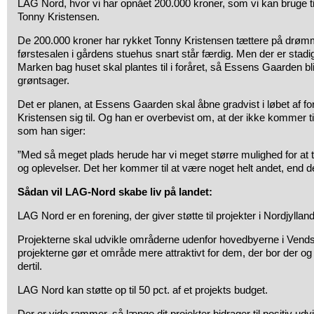
LAG Nord, hvor vi har opnået 200.000 kroner, som vi kan bruge til 
Tonny Kristensen.
De 200.000 kroner har rykket Tonny Kristensen tættere på drømm
førstesalen i gårdens stuehus snart står færdig. Men der er stadig
Marken bag huset skal plantes til i foråret, så Essens Gaarden 
grøntsager.
Det er planen, at Essens Gaarden skal åbne gradvist i løbet af f
Kristensen sig til. Og han er overbevist om, at der ikke kommer t
som han siger:
”Med så meget plads herude har vi meget større mulighed for a
og oplevelser. Det her kommer til at være noget helt andet, end de
Sådan vil LAG-Nord skabe liv på landet:
LAG Nord er en forening, der giver støtte til projekter i Nordjylland
Projekterne skal udvikle områderne udenfor hovedbyerne i Vendsy
projekterne gør et område mere attraktivt for dem, der bor der og vil 
dertil.
LAG Nord kan støtte op til 50 pct. af et projekts budget.
Der er vide rammer, så længe dit projekter bidrager til positiv udvik