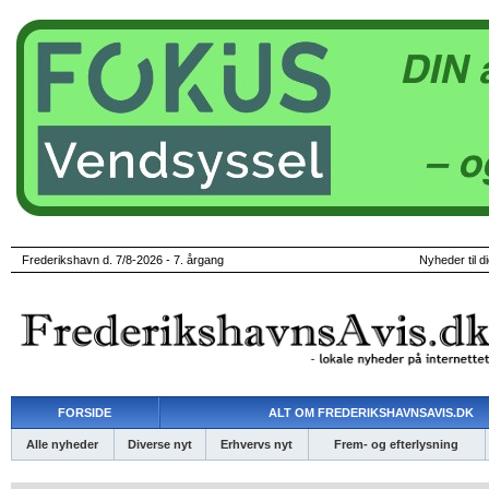
Frederikshavn d. 7/8-2026 - 7. årgang
Nyheder til d
FORSIDE
ALT OM FREDERIKSHAVNSAVIS.DK
Alle nyheder
Diverse nyt
Erhvervs nyt
Frem- og efterlysning