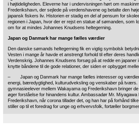
i højtideligheden. Eleverne har i undervisningen hørt om maskinm
Frederikshavn, der sejlede på verdenshavene og betalte den højes
japansk fiskers liv. Historien er stadig en del af pensum for sko
regionen i Japan, hvor der er rejst en statue af sømanden, som 
om for at mindes Johannes Knudsens heltegerning.
Japan og Danmark har mange fælles værdier
Den danske sømands heltegerning fik en vigtig symbolsk betydni
Vesten i mange år havde et anstrengt forhold til efter deres handl
Verdenskrig. Johannes Knudsens forsøg på at redde en japaner i
knytte båndene til de gode relationer, der siden er opbygget me
– Japan og Danmark har mange fælles interesser og værdier 
energi, bæredygtighed, kulturudveksling og venskaber på tværs.
gymnasieelever mellem Wakayama og Frederikshavn bringer de
øger forståelse for hinandens kultur. Ambassadør Mr. Miyagaw
Frederikshavn, når corona tillader det, og han har på forhånd tilk
stiller op til et foredrag for unge og erhvervsfolk, fortæller borgm