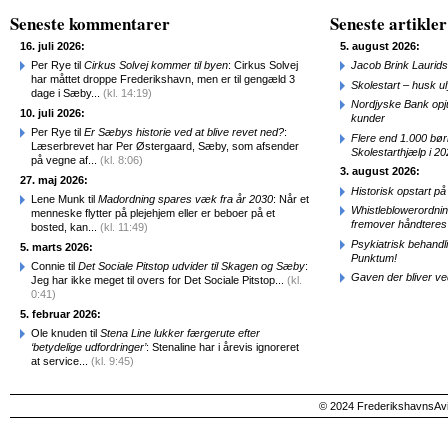
Seneste kommentarer
Seneste artikler
16. juli 2026:
5. august 2026:
Per Rye til
Cirkus Solvej kommer til byen
: Cirkus Solvej
Jacob Brink Laurids
har måttet droppe Frederikshavn, men er til gengæld 3
Skolestart – husk uly
dage i Sæby...
(kl. 14:19)
Nordjyske Bank opjus
10. juli 2026:
kunder
Per Rye til
Er Sæbys historie ved at blive revet ned?
:
Flere end 1.000 bø
Læserbrevet har Per Østergaard, Sæby, som afsender
Skolestarthjælp i 2
på vegne af...
(kl. 8:06)
3. august 2026:
27. maj 2026:
Historisk opstart 
Lene Munk til
Madordning spares væk fra år 2030
: Når et
Whistleblowerordni
menneske flytter på plejehjem eller er beboer på et
fremover håndteres
bosted, kan...
(kl. 11:49)
Psykiatrisk behandl
5. marts 2026:
Punktum!
Connie til
Det Sociale Pitstop udvider til Skagen og Sæby
:
Gaven der bliver ve
Jeg har ikke meget til overs for Det Sociale Pitstop...
(kl.
0:41)
5. februar 2026:
Ole knuden til
Stena Line lukker færgerute efter
‘betydelige udfordringer’
: Stenaline har i årevis ignoreret
at service...
(kl. 9:45)
© 2024 FrederikshavnsAvis