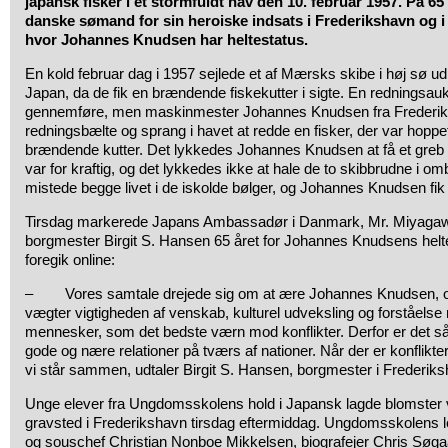
japansk fisker i et stormfuldt hav den 10. februar 1957. På 6
danske sømand for sin heroiske indsats i Frederikshavn og 
hvor Johannes Knudsen har heltestatus.
En kold februar dag i 1957 sejlede et af Mærsks skibe i høj sø u
Japan, da de fik en brændende fiskekutter i sigte. En redningsaukt
gennemføre, men maskinmester Johannes Knudsen fra Frederiks
redningsbælte og sprang i havet at redde en fisker, der var hoppe
brændende kutter. Det lykkedes Johannes Knudsen at få et greb 
var for kraftig, og det lykkedes ikke at hale de to skibbrudne i 
mistede begge livet i de iskolde bølger, og Johannes Knudsen fi
Tirsdag markerede Japans Ambassadør i Danmark, Mr. Miyaga
borgmester Birgit S. Hansen 65 året for Johannes Knudsens helte
foregik online:
– Vores samtale drejede sig om at ære Johannes Knudsen, o
vægter vigtigheden af venskab, kulturel udveksling og forståelse
mennesker, som det bedste værn mod konflikter. Derfor er det så v
gode og nære relationer på tværs af nationer. Når der er konflikter i
vi står sammen, udtaler Birgit S. Hansen, borgmester i Freder
Unge elever fra Ungdomsskolens hold i Japansk lagde blomste
gravsted i Frederikshavn tirsdag eftermiddag. Ungdomsskolens l
og souschef Christian Nonboe Mikkelsen, biografejer Chris Søg