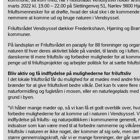
marts 2022 kl. 19.00 – 22.00 på Slettingenvej 51, Nørlev 9800 Hj
friluftsmennesker for at drøfte, hvad der skal ske i de kommende
nemmere at komme ud og bruge naturen i Vendsyssel.
Friluftsrådet Vendsyssel dækker Frederikshavn, Hjørring og Br
kommuner.
På landsplan er Friluftsrådet en paraply for 88 foreninger og organ
naturen til hver deres aktivitet både på vandet, til lands og i luften.
danskerne til mere friluftsliv og forbedrer muligheder for at komme
penge ud til friluftsprojekter og arbejder politisk for at sætte friluf
Bliv aktiv og få indflydelse på mulighederne for friluftsliv
I det lokale friluftsråd får du mulighed for at mødes med andre frivi
brænder for at give friluftslivet bedre vilkår. Det kan fx være flere
naturformidling og fugletårn i mosen, eller en naturlegeplads med
grund i byen.
“Vi håber mange møder op, så vi kan få et godt overblik over, hvad 
forbedre mulighederne for at komme ud i naturen i Vendsyssel. Vi 
indflydelse på frilufts- og naturpolitikken i kommunerne generel
indsatser som kan være med til at forbedre rammerne og vilkårene f
friluftsliv i naturen er ikke noget, der kommer af sig selv, men det
større gennemslagskraft, når vi er mange foreninger, der går sa