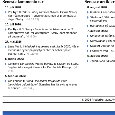
Seneste kommentarer
Seneste artikler
16. juli 2026:
8. august 2026:
Per Rye til
Cirkus Solvej kommer til byen
: Cirkus Solvej
Bunken: Løber stød
har måttet droppe Frederikshavn, men er til gengæld 3
Skolestart: 516 bør
dage i Sæby...
(kl. 14:19)
sikkert på vej
10. juli 2026:
Har du styr på dit b
Per Rye til
Er Sæbys historie ved at blive revet ned?
:
7. august 2026:
Læserbrevet har Per Østergaard, Sæby, som afsender
Ny direktør tiltråd
på vegne af...
(kl. 8:06)
Nordjyllands Politi 
27. maj 2026:
Koncert til fordel f
Lene Munk til
Madordning spares væk fra år 2030
: Når et
menneske flytter på plejehjem eller er beboer på et
Populære Pop – & 
bosted, kan...
(kl. 11:49)
5. august 2026:
5. marts 2026:
Jacob Brink Laurids
Connie til
Det Sociale Pitstop udvider til Skagen og Sæby
:
Jeg har ikke meget til overs for Det Sociale Pitstop...
(kl.
0:41)
5. februar 2026:
Ole knuden til
Stena Line lukker færgerute efter
‘betydelige udfordringer’
: Stenaline har i årevis ignoreret
at service...
(kl. 9:45)
© 2024 FrederikshavnsAvis