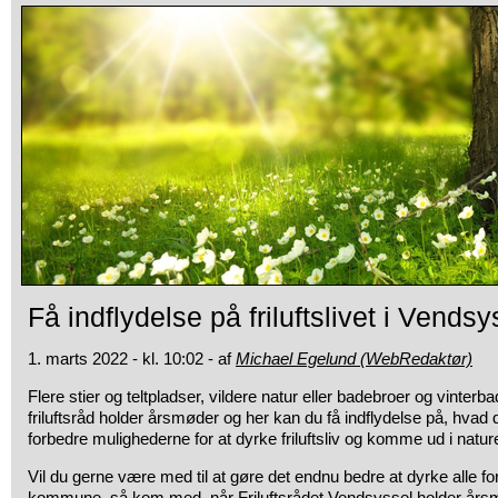
Få indflydelse på friluftslivet i Vendsy
1. marts 2022 - kl. 10:02 - af
Michael Egelund (WebRedaktør)
Flere stier og teltpladser, vildere natur eller badebroer og vinter
friluftsråd holder årsmøder og her kan du få indflydelse på, hvad d
forbedre mulighederne for at dyrke friluftsliv og komme ud i natur
Vil du gerne være med til at gøre det endnu bedre at dyrke alle forme
kommune, så kom med, når Friluftsrådet Vendsyssel holder år