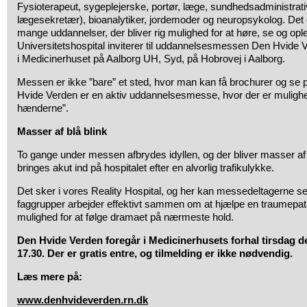
Fysioterapeut, sygeplejerske, portør, læge, sundhedsadministrativ 
lægesekretær), bioanalytiker, jordemoder og neuropsykolog. Det 
mange uddannelser, der bliver rig mulighed for at høre, se og opl
Universitetshospital inviterer til uddannelsesmessen Den Hvide Ve
i Medicinerhuset på Aalborg UH, Syd, på Hobrovej i Aalborg.
Messen er ikke ”bare” et sted, hvor man kan få brochurer og se 
Hvide Verden er en aktiv uddannelsesmesse, hvor der er mulighe
hænderne”.
Masser af blå blink
To gange under messen afbrydes idyllen, og der bliver masser af
bringes akut ind på hospitalet efter en alvorlig trafikulykke.
Det sker i vores Reality Hospital, og her kan messedeltagerne se
faggrupper arbejder effektivt sammen om at hjælpe en traumepatie
mulighed for at følge dramaet på nærmeste hold.
Den Hvide Verden foregår i Medicinerhusets forhal tirsdag den
17.30. Der er gratis entre, og tilmelding er ikke nødvendig.
Læs mere på:
www.denhvideverden.rn.dk