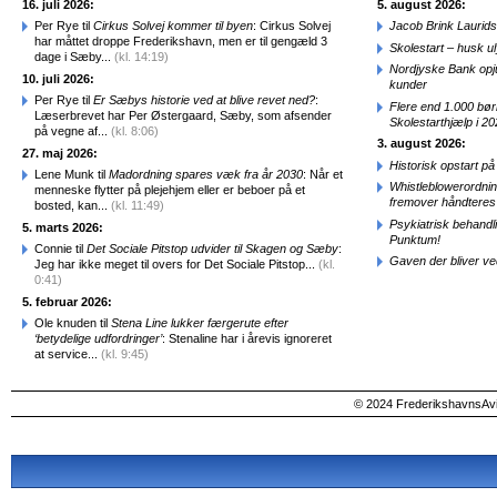
16. juli 2026:
5. august 2026:
Per Rye til
Cirkus Solvej kommer til byen
: Cirkus Solvej
Jacob Brink Laurids
har måttet droppe Frederikshavn, men er til gengæld 3
Skolestart – husk uly
dage i Sæby...
(kl. 14:19)
Nordjyske Bank opjus
10. juli 2026:
kunder
Per Rye til
Er Sæbys historie ved at blive revet ned?
:
Flere end 1.000 bø
Læserbrevet har Per Østergaard, Sæby, som afsender
Skolestarthjælp i 2
på vegne af...
(kl. 8:06)
3. august 2026:
27. maj 2026:
Historisk opstart 
Lene Munk til
Madordning spares væk fra år 2030
: Når et
Whistleblowerordni
menneske flytter på plejehjem eller er beboer på et
fremover håndteres
bosted, kan...
(kl. 11:49)
Psykiatrisk behandl
5. marts 2026:
Punktum!
Connie til
Det Sociale Pitstop udvider til Skagen og Sæby
:
Gaven der bliver ve
Jeg har ikke meget til overs for Det Sociale Pitstop...
(kl.
0:41)
5. februar 2026:
Ole knuden til
Stena Line lukker færgerute efter
‘betydelige udfordringer’
: Stenaline har i årevis ignoreret
at service...
(kl. 9:45)
© 2024 FrederikshavnsAvis