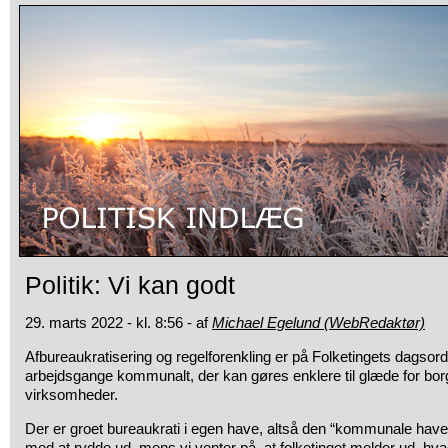
Politik: Vi kan godt
29. marts 2022 - kl. 8:56 - af
Michael Egelund (WebRedaktør)
Afbureaukratisering og regelforenkling er på Folketingets dagsor
arbejdsgange kommunalt, der kan gøres enklere til glæde for bor
virksomheder.
Der er groet bureaukrati i egen have, altså den “kommunale have”,
med at rydde ud, mens vi venter på, at folketinget melder ud, hva