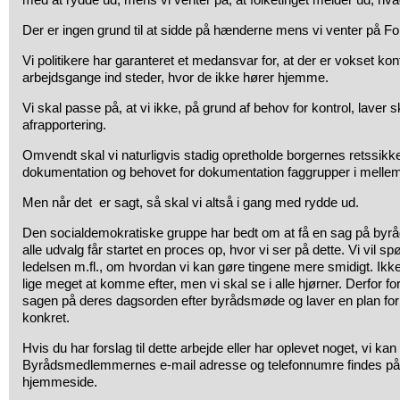
Der er ingen grund til at sidde på hænderne mens vi venter på Fol
Vi politikere har garanteret et medansvar for, at der er vokset ko
arbejdsgange ind steder, hvor de ikke hører hjemme.
Vi skal passe på, at vi ikke, på grund af behov for kontrol, lave
afrapportering.
Omvendt skal vi naturligvis stadig opretholde borgernes retssik
dokumentation og behovet for dokumentation faggrupper i melle
Men når det er sagt, så skal vi altså i gang med rydde ud.
Den socialdemokratiske gruppe har bedt om at få en sag på byråd
alle udvalg får startet en proces op, hvor vi ser på dette. Vi vil s
ledelsen m.fl., om hvordan vi kan gøre tingene mere smidigt. Ikke
lige meget at komme efter, men vi skal se i alle hjørner. Derfor fore
sagen på deres dagsorden efter byrådsmøde og laver en plan for a
konkret.
Hvis du har forslag til dette arbejde eller har oplevet noget, vi kan 
Byrådsmedlemmernes e-mail adresse og telefonnumre findes 
hjemmeside.