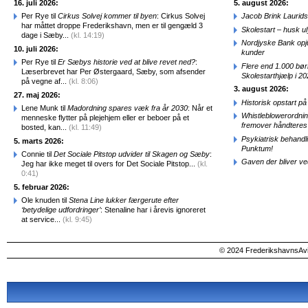
16. juli 2026:
5. august 2026:
Per Rye til
Cirkus Solvej kommer til byen
: Cirkus Solvej
Jacob Brink Laurids
har måttet droppe Frederikshavn, men er til gengæld 3
Skolestart – husk uly
dage i Sæby...
(kl. 14:19)
Nordjyske Bank opjus
10. juli 2026:
kunder
Per Rye til
Er Sæbys historie ved at blive revet ned?
:
Flere end 1.000 bø
Læserbrevet har Per Østergaard, Sæby, som afsender
Skolestarthjælp i 2
på vegne af...
(kl. 8:06)
3. august 2026:
27. maj 2026:
Historisk opstart 
Lene Munk til
Madordning spares væk fra år 2030
: Når et
Whistleblowerordni
menneske flytter på plejehjem eller er beboer på et
fremover håndteres
bosted, kan...
(kl. 11:49)
Psykiatrisk behandl
5. marts 2026:
Punktum!
Connie til
Det Sociale Pitstop udvider til Skagen og Sæby
:
Gaven der bliver ve
Jeg har ikke meget til overs for Det Sociale Pitstop...
(kl.
0:41)
5. februar 2026:
Ole knuden til
Stena Line lukker færgerute efter
‘betydelige udfordringer’
: Stenaline har i årevis ignoreret
at service...
(kl. 9:45)
© 2024 FrederikshavnsAvis