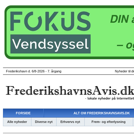
Frederikshavn d. 6/8-2026 - 7. årgang
Nyheder til d
FORSIDE
ALT OM FREDERIKSHAVNSAVIS.DK
Alle nyheder
Diverse nyt
Erhvervs nyt
Frem- og efterlysning