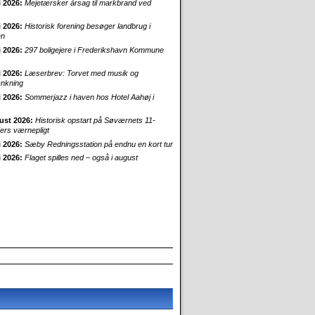
i 2026:
Mejetærsker årsag til markbrand ved
i 2026:
Historisk forening besøger landbrug i
en
i 2026:
297 boligejere i Frederikshavn Kommune
i 2026:
Læserbrev: Torvet med musik og
nkning
i 2026:
Sommerjazz i haven hos Hotel Aahøj i
ust 2026:
Historisk opstart på Søværnets 11-
rs værnepligt
i 2026:
Sæby Redningsstation på endnu en kort tur
i 2026:
Flaget spilles ned – også i august