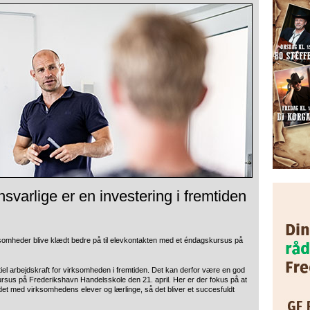
varlige er en investering i fremtiden
rksomheder blive klædt bedre på til elevkontakten med et éndagskursus på
iel arbejdskraft for virksomheden i fremtiden. Det kan derfor være en god
ursus på Frederikshavn Handelsskole den 21. april. Her er der fokus på at
et med virksomhedens elever og lærlinge, så det bliver et succesfuldt