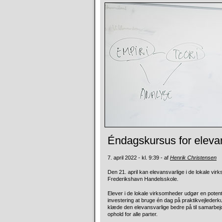
Éndagskursus for elevans
7. april 2022 - kl. 9:39 - af
Henrik Christensen
Den 21. april kan elevansvarlige i de lokale vi
Frederikshavn Handelsskole.
Elever i de lokale virksomheder udgør en potent
investering at bruge én dag på praktikvejlederk
klæde den elevansvarlige bedre på til samarbejd
ophold for alle parter.