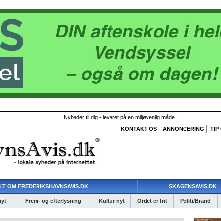
Nyheder til dig - leveret på en miljøvenlig måde !
KONTAKT OS
ANNONCERING
TIP
LT OM FREDERIKSHAVNSAVIS.DK
SKAGENSAVIS.DK
nyt
Frem- og efterlysning
Kultur nyt
Ordet er frit
Politi/Brand