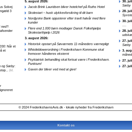
5. august 2026:
30. jul
Sæby
us Solvej
Jacob Brink Lauridsen bliver hotelchef på Ruths Hotel
engæld 3
28. jul
Skolestart – husk ulykkesforsikring til dit barn
Syvst
Nordjyske Bank opjusterer efter travlt halvår med flere
30. jul
kunder
….
t ned?
:
Flere end 1.000 børn modtager Dansk Folkehjælps
 afsender
28. jul
Skolestarthjælp i 2026
udskæ
3. august 2026:
27. jul
Historisk opstart på Søværnets 11-måneders værnepligt
Sæby
2030
: Når et
Whistleblowerordning i Frederikshavn Kommune skal
å et
3. aug
fremover håndteres eksternt
månede
Psykiatrisk behandling skal fortsat være i Frederikshavn.
27. jul
Punktum!
en og Sæby
:
27. jul
Gaven der bliver ved med at give!
stop...
(kl.
r
 ignoreret
© 2024 FrederikshavnsAvis.dk - lokale nyheder fra Frederikshavn
Kontakt os