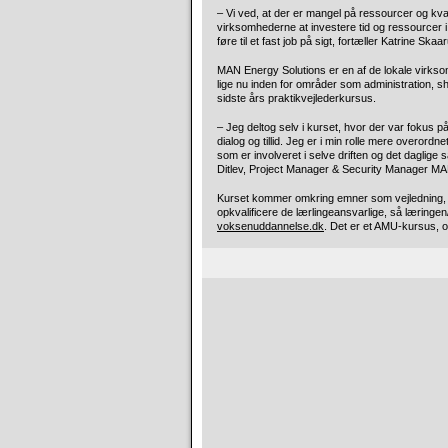
– Vi ved, at der er mangel på ressourcer og kvali
virksomhederne at investere tid og ressourcer i
føre til et fast job på sigt, fortæller Katrine 
MAN Energy Solutions er en af de lokale virkso
lige nu inden for områder som administration, sh
sidste års praktikvejlederkursus.
– Jeg deltog selv i kurset, hvor der var fokus på 
dialog og tillid. Jeg er i min rolle mere overordnet
som er involveret i selve driften og det daglig
Ditlev, Project Manager & Security Manager MA
Kurset kommer omkring emner som vejledning, su
opkvalificere de lærlingeansvarlige, så læringen/
voksenuddannelse.dk
. Det er et AMU-kursus, o