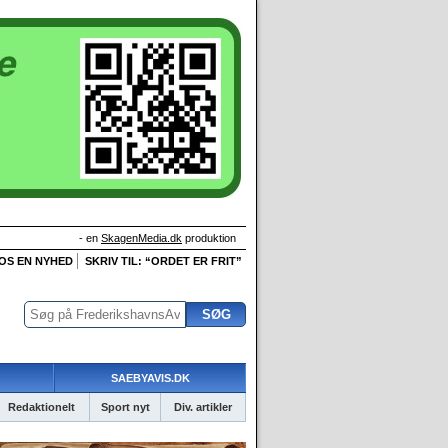
- en
SkagenMedia.dk
produktion
 OS EN NYHED
SKRIV TIL: “ORDET ER FRIT”
SAEBYAVIS.DK
Redaktionelt
Sport nyt
Div. artikler