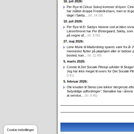
16. juli 2026:
Per Rye til
Cirkus Solvej kommer til byen
: Cirk
har måttet droppe Frederikshavn, men er til g
dage i Sæby...
(kl. 14:19)
10. juli 2026:
Per Rye til
Er Sæbys historie ved at blive reve
Læserbrevet har Per Østergaard, Sæby, som
på vegne af...
(kl. 8:06)
27. maj 2026:
Lene Munk til
Madordning spares væk fra år 
menneske flytter på plejehjem eller er beboer p
bosted, kan...
(kl. 11:49)
5. marts 2026:
Connie til
Det Sociale Pitstop udvider til Skag
Jeg har ikke meget til overs for Det Sociale Pit
0:41)
5. februar 2026:
Ole knuden til
Stena Line lukker færgerute efte
‘betydelige udfordringer’
: Stenaline har i årevis
at service...
(kl. 9:45)
Cookie-indstillinger