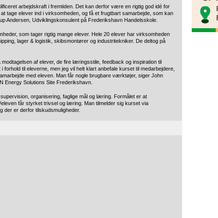
ficeret arbejdskraft i fremtiden. Det kan derfor være en rigtig god idé for
 at tage elever ind i virksomheden, og få et frugtbart samarbejde, som kan
Skaarup Andersen, Udviklingskonsulent på Frederikshavn Handelsskole.
mheder, som tager rigtig mange elever. Hele 20 elever har virksomheden
ipping, lager & logistik, skibsmontører og industritekniker. De deltog på
modtagelsen af elever, de fire læringsstile, feedback og inspiration til
 i forhold til eleverne, men jeg vil helt klart anbefale kurset til medarbejdere,
e samarbejde med eleven. Man får nogle brugbare værktøjer, siger John
N Energy Solutions Site Frederikshavn.
pervision, organisering, faglige mål og læring. Formålet er at
eleven får styrket trivsel og læring. Man tilmelder sig kurset via
g der er derfor tilskudsmuligheder.