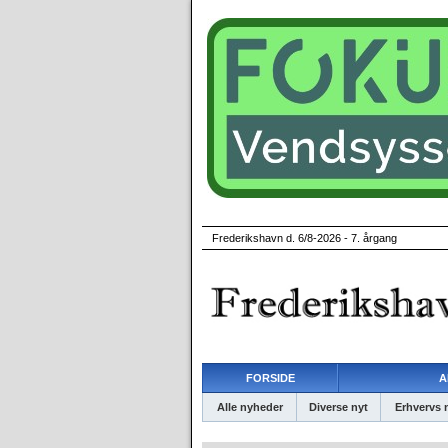
Frederikshavn d. 6/8-2026 - 7. årgang
FORSIDE
A
Alle nyheder
Diverse nyt
Erhvervs 