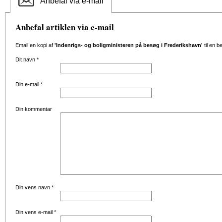
Anbefal via e-mail
Anbefal artiklen via e-mail
Email en kopi af
'Indenrigs- og boligministeren på besøg i Frederikshavn'
til en b
Dit navn
*
Din e-mail
*
Din kommentar
Din vens navn
*
Din vens e-mail
*