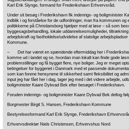
Karl Erik Slynge, formand for Frederikshavn Erhvervsråd.
Under sit besøg i Frederikshavn fik indenrigs- og boligminister 
indblik i og forståelse for de udfordringer, man fra kommunen og 
politikkerne på Christiansborg hjælper med at løse – så som bes
byggesagsbehandling, lokale uddannelsesmuligheder, tiltrækning a
arbejdskraft og fastholdelse/udvidelse af statslige arbejdspladser
Kommune.
– Det har været en spændende eftermiddag her i Frederikshavn,
komme ud i landet og se, hvordan man lokalt kan finde gode løsn
problemstillinger og få bygget flere, nye boliger. Jeg er meget opt
betingelser for byggeriet i Danmark med et passende dokumentat
som kan forene hensynene til sikkerhed samt fleksibilitet og adm
input jeg har fået her i dag, tager jeg med i det videre arbejde, udt
boligminister Kaare Dybvad Bek efter besøget i Frederikshavn.
Foruden indenrigs- og boligminister Kaare Dybvad Bek deltog føl
Borgmester Birgit S. Hansen, Frederikshavn Kommune
Bestyrelsesformand Karl Erik Slynge, Frederikshavn Erhvervsrå
Erhvervsdirektør Niels Christensen, Erhvervshus Nord