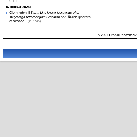
0:41)
5. februar 2026:
Ole knuden til
Stena Line lukker færgerute efter
‘betydelige udfordringer’
: Stenaline har i årevis ignoreret
at service...
(kl. 9:45)
© 2024 FrederikshavnsAvis