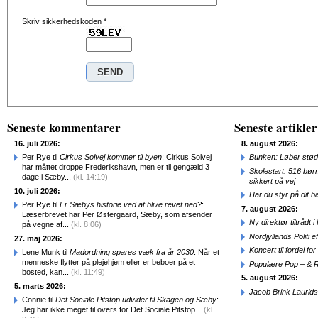
Skriv sikkerhedskoden
*
Seneste kommentarer
Seneste artikler
16. juli 2026:
8. august 2026:
Per Rye til
Cirkus Solvej kommer til byen
: Cirkus Solvej
Bunken: Løber stød
har måttet droppe Frederikshavn, men er til gengæld 3
Skolestart: 516 bør
dage i Sæby...
(kl. 14:19)
sikkert på vej
10. juli 2026:
Har du styr på dit b
Per Rye til
Er Sæbys historie ved at blive revet ned?
:
7. august 2026:
Læserbrevet har Per Østergaard, Sæby, som afsender
Ny direktør tiltråd
på vegne af...
(kl. 8:06)
Nordjyllands Politi 
27. maj 2026:
Koncert til fordel f
Lene Munk til
Madordning spares væk fra år 2030
: Når et
menneske flytter på plejehjem eller er beboer på et
Populære Pop – & 
bosted, kan...
(kl. 11:49)
5. august 2026:
5. marts 2026:
Jacob Brink Laurids
Connie til
Det Sociale Pitstop udvider til Skagen og Sæby
:
Jeg har ikke meget til overs for Det Sociale Pitstop...
(kl.