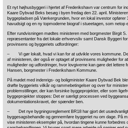
Et nyt højhusbyggeri i hjertet af Frederikshavn var centrum for in
Kaare Dybvad Beks besøg i byen fredag den 22. april. Ministeren
byggepladsen på Værkergrunden, hvor en lokal investor opfører 3
havudsigt og en ny topmoderne biograf i stueetagen, som netop e
Efter rundvisningen mødtes ministeren med borgmester Birgit S
repræsentanter fra det lokale erhvervsliv samt Dansk Byggeri for 
provinsens og byggeriets udfordringer:
– Vi gør lokalt, hvad vi kan for at udvikle vores kommune. De
af ministeren, der også er optaget af provinsens muligheder for at 
muligheder og udfordringer, hvor lovgiverne kan gøre det lettere for
Hansen, borgmester i Frederikshavn Kommune.
På mødet med indenrigs- og boligminister Kaare Dybvad Bek blev d
drøfte byggeriets vilkår og rammebetingelser og over for minister
problemstillinger, der kan forsinke byggeprojekter, eller som ligef
byggeprojekter stoppes: Det er særligt processen ved byggeans
dokumentationskravet, der spænder ben.
– Det nye bygningsreglement BR18 har gjort det usædvanligt 
byggesagsbehandle og gennemføre byggeriet nu om dage. På mødet 
vise ministeren eksempler på, hvordan tingene kunne forbedres 
sagsbehandlingen. Vi bruger snart mere arbejde på papirer end på