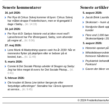
Seneste kommentarer
Seneste artikler
16. juli 2026:
5. august 2026:
Per Rye til
Cirkus Solvej kommer til byen
: Cirkus Solvej
Jacob Brink Laurids
har måttet droppe Frederikshavn, men er til gengæld 3
Skolestart – husk uly
dage i Sæby...
(kl. 14:19)
Nordjyske Bank opjus
10. juli 2026:
kunder
Per Rye til
Er Sæbys historie ved at blive revet ned?
:
Flere end 1.000 bø
Læserbrevet har Per Østergaard, Sæby, som afsender
Skolestarthjælp i 2
på vegne af...
(kl. 8:06)
3. august 2026:
27. maj 2026:
Historisk opstart 
Lene Munk til
Madordning spares væk fra år 2030
: Når et
Whistleblowerordni
menneske flytter på plejehjem eller er beboer på et
fremover håndteres
bosted, kan...
(kl. 11:49)
Psykiatrisk behandl
5. marts 2026:
Punktum!
Connie til
Det Sociale Pitstop udvider til Skagen og Sæby
:
Gaven der bliver ve
Jeg har ikke meget til overs for Det Sociale Pitstop...
(kl.
0:41)
5. februar 2026:
Ole knuden til
Stena Line lukker færgerute efter
‘betydelige udfordringer’
: Stenaline har i årevis ignoreret
at service...
(kl. 9:45)
© 2024 FrederikshavnsAvis