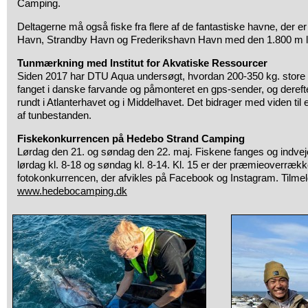
Camping.
Deltagerne må også fiske fra flere af de fantastiske havne, der e
Havn, Strandby Havn og Frederikshavn Havn med den 1.800 m la
Tunmærkning med Institut for Akvatiske Ressourcer
Siden 2017 har DTU Aqua undersøgt, hvordan 200-350 kg. store b
fanget i danske farvande og påmonteret en gps-sender, og derefter
rundt i Atlanterhavet og i Middelhavet. Det bidrager med viden til
af tunbestanden.
Fiskekonkurrencen på Hedebo Strand Camping
Lørdag den 21. og søndag den 22. maj. Fiskene fanges og indve
lørdag kl. 8-18 og søndag kl. 8-14. Kl. 15 er der præmieoverrække
fotokonkurrencen, der afvikles på Facebook og Instagram. Tilmel
www.hedebocamping.dk