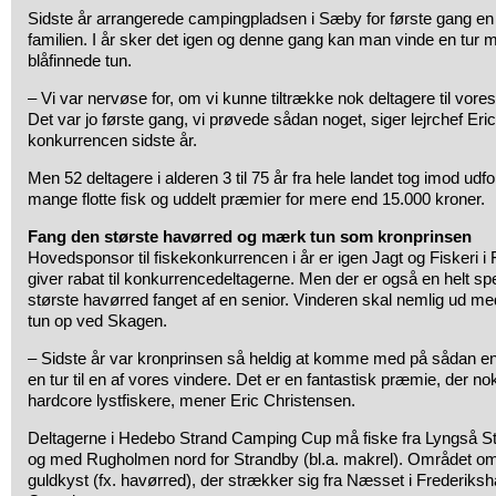
Sidste år arrangerede campingpladsen i Sæby for første gang en 
familien. I år sker det igen og denne gang kan man vinde en tu
blåfinnede tun.
– Vi var nervøse for, om vi kunne tiltrække nok deltagere til vore
Det var jo første gang, vi prøvede sådan noget, siger lejrchef Er
konkurrencen sidste år.
Men 52 deltagere i alderen 3 til 75 år fra hele landet tog imod udf
mange flotte fisk og uddelt præmier for mere end 15.000 kroner.
Fang den største havørred og mærk tun som kronprinsen
Hovedsponsor til fiskekonkurrencen i år er igen Jagt og Fiskeri i
giver rabat til konkurrencedeltagerne. Men der er også en helt sp
største havørred fanget af en senior. Vinderen skal nemlig ud
tun op ved Skagen.
– Sidste år var kronprinsen så heldig at komme med på sådan en 
en tur til en af vores vindere. Det er en fantastisk præmie, der no
hardcore lystfiskere, mener Eric Christensen.
Deltagerne i Hedebo Strand Camping Cup må fiske fra Lyngså Stra
og med Rugholmen nord for Strandby (bl.a. makrel). Området omfa
guldkyst (fx. havørred), der strækker sig fra Næsset i Frederiks