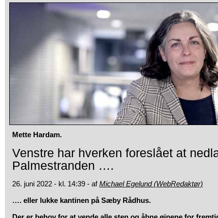
Mette Hardam.
Venstre har hverken foreslået at ned
Palmestranden ….
26. juni 2022 - kl. 14:39 - af
Michael Egelund (WebRedaktør)
…. eller lukke kantinen på Sæby Rådhus.
Der er behov for at vende alle sten og åbne øjnene for fremt