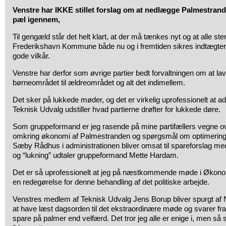
Venstre har IKKE stillet forslag om at nedlægge Palmestranden
pæl igennem,
Til gengæld står det helt klart, at der må tænkes nyt og at alle st
Frederikshavn Kommune både nu og i fremtiden sikres indtægter 
gode vilkår.
Venstre har derfor som øvrige partier bedt forvaltningen om at lav
børneområdet til ældreområdet og alt det indimellem.
Det sker på lukkede møder, og det er virkelig uprofessionelt at a
Teknisk Udvalg udstiller hvad partierne drøfter for lukkede døre.
Som gruppeformand er jeg rasende på mine partifællers vegne o
omkring økonomi af Palmestranden og spørgsmål om optimering af
Sæby Rådhus i administrationen bliver omsat til spareforslag m
og “lukning” udtaler gruppeformand Mette Hardam.
Det er så uprofessionelt at jeg på næstkommende møde i Økon
en redegørelse for denne behandling af det politiske arbejde.
Venstres medlem af Teknisk Udvalg Jens Borup bliver spurgt a
at have læst dagsorden til det ekstraordinære møde og svarer fra h
spare på palmer end velfærd. Det tror jeg alle er enige i, men så s