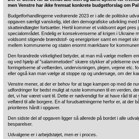
men Venstre har
ikke
fremsat konkrete budgetforslag om Pa
Budgetforhandlingerne vedrørende 2023 er i alle de politiske udvalg
opgaven særligt vanskelig, idet den demografiske udvikling med f
skatteindtægter fortsætter. Hertil kommer et voldsomt øget pre
specialområdet. Endelig er konsekvenserne af krigen i Ukrain
voldsomt stigende brændstof- og energipriser samt en meget skr
mellem kommunerne og staten enormt mærkbare for kommune
Den forandrede virkelighed betyder, at man må vælge mellem ente
og ved hjælp af ”salamimetoden” skære stykker af ydelserne over
forringelserne af velfærden, undervisningen, plejen, vejene etc. f
eller også kan man vælge at stoppe op og undersøge, om der k
Venstre mener, at der er behov for at tage kampen op med de nu
udfordringer for bedst muligt at ruste kommunen til en verden, d
det, vi har været vant til. Dette er nødvendigt for at have råd til
velfærd til alle borgere. En af forudsætningerne herfor er, at der
prioriteres hårdt i opgaver.
Den sidste del af opgaven ligger så allerede på bordet i alle udva
besparelser.
Udvalgene er i arbejdstøjet, men er i proces.