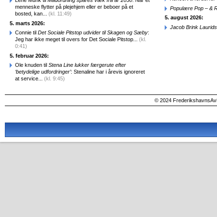
Lene Munk til
Madordning spares væk fra år 2030
: Når et
menneske flytter på plejehjem eller er beboer på et
Populære Pop – & 
bosted, kan...
(kl. 11:49)
5. august 2026:
5. marts 2026:
Jacob Brink Laurids
Connie til
Det Sociale Pitstop udvider til Skagen og Sæby
:
Jeg har ikke meget til overs for Det Sociale Pitstop...
(kl.
0:41)
5. februar 2026:
Ole knuden til
Stena Line lukker færgerute efter
‘betydelige udfordringer’
: Stenaline har i årevis ignoreret
at service...
(kl. 9:45)
© 2024 FrederikshavnsAvis