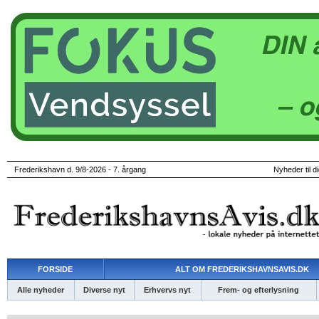
Frederikshavn d. 9/8-2026 - 7. årgang
Nyheder til d
FORSIDE
ALT OM FREDERIKSHAVNSAVIS.DK
Alle nyheder
Diverse nyt
Erhvervs nyt
Frem- og efterlysning