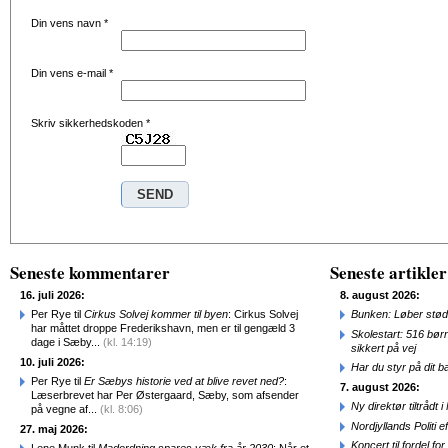
Din vens navn
*
Din vens e-mail
*
Skriv sikkerhedskoden
*
Seneste kommentarer
Seneste artikler
16. juli 2026:
8. august 2026:
Per Rye til
Cirkus Solvej kommer til byen
: Cirkus Solvej
Bunken: Løber stød
har måttet droppe Frederikshavn, men er til gengæld 3
Skolestart: 516 bør
dage i Sæby...
(kl. 14:19)
sikkert på vej
10. juli 2026:
Har du styr på dit b
Per Rye til
Er Sæbys historie ved at blive revet ned?
:
7. august 2026:
Læserbrevet har Per Østergaard, Sæby, som afsender
Ny direktør tiltråd
på vegne af...
(kl. 8:06)
Nordjyllands Politi 
27. maj 2026:
Koncert til fordel f