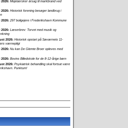
i 2026:
Mejetærsker årsag til markbrand ved
i 2026:
Historisk forening besøger landbrug i
en
i 2026:
297 boligejere i Frederikshavn Kommune
i 2026:
Læserbrev: Torvet med musik og
nkning
ust 2026:
Historisk opstart på Søværnets 11-
rs værnepligt
i 2026:
Nu kan De Glemte Broer opleves med
i 2026:
Bovins Billedskole for de 8-12-årige børn
ust 2026:
Psykiatrisk behandling skal fortsat være
erikshavn. Punktum!