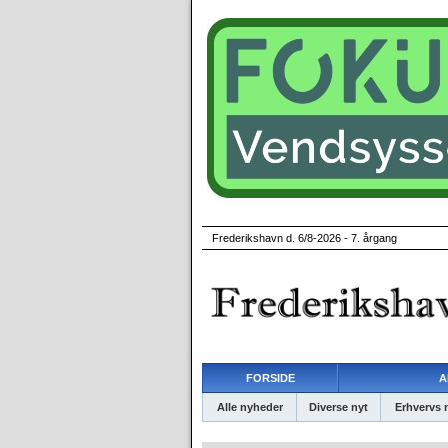
Frederikshavn d. 6/8-2026 - 7. årgang
FORSIDE
A
Alle nyheder
Diverse nyt
Erhvervs 