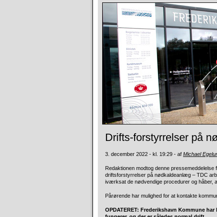
Drifts-forstyrrelser på
3. december 2022 - kl. 19:29 - af
Michael Egel
Redaktionen modtog denne pressemeddelelse fra
driftsforstyrrelser på nødkaldeanlæg – TDC arb
iværksat de nødvendige procedurer og håber, at f
Pårørende har mulighed for at kontakte kommun
OPDATERET: Frederikshavn Kommune har kl.
fungerer, og der er således normal drift.