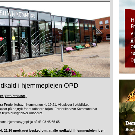
 nødkald i hjemmeplejen OPD
und (WebRedaktør)
 Frederikshavn Kommunen kl. 19.21: Vi oplever i øjeblikket
ejder på højtryk for at udbedre fejlen. Frederikshavn Kommune har
ejlen hurtigt bliver udbedret.
ens hjemmesygepleje på tlf. 98 45 65 65
 21.10 modtaget besked om, at alle nødkald i hjemmeplejen igen