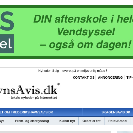
Nyheder til dig - leveret på en miljøvenlig måde !
KONTAKT OS
ANNONCERING
TIP
LT OM FREDERIKSHAVNSAVIS.DK
SKAGENSAVIS.DK
nyt
Frem- og efterlysning
Kultur nyt
Ordet er frit
Politi/Brand