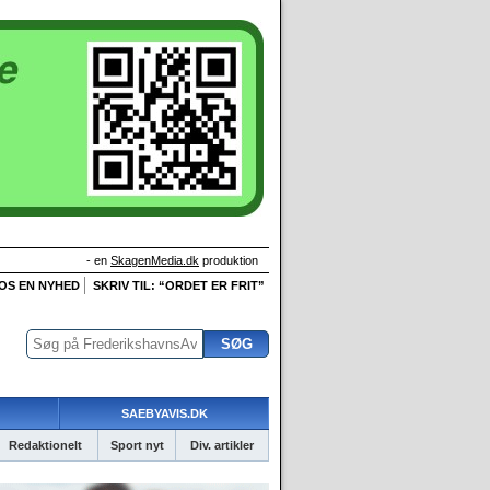
- en
SkagenMedia.dk
produktion
 OS EN NYHED
SKRIV TIL: “ORDET ER FRIT”
SAEBYAVIS.DK
Redaktionelt
Sport nyt
Div. artikler