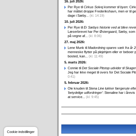
16. juli 2026:
Per Rye til
Cirkus Solvej kommer til byen
: Cirk
har måttet droppe Frederikshavn, men er til g
dage i Sæby...
(kl. 14:19)
10. juli 2026:
Per Rye til
Er Sæbys historie ved at blive reve
Læserbrevet har Per Østergaard, Sæby, som
på vegne af...
(kl. 8:06)
27. maj 2026:
Lene Munk til
Madordning spares væk fra år 
menneske flytter på plejehjem eller er beboer p
bosted, kan...
(kl. 11:49)
5. marts 2026:
Connie til
Det Sociale Pitstop udvider til Skag
Jeg har ikke meget til overs for Det Sociale Pit
0:41)
5. februar 2026:
Ole knuden til
Stena Line lukker færgerute efte
‘betydelige udfordringer’
: Stenaline har i årevis
at service...
(kl. 9:45)
Cookie-indstillinger