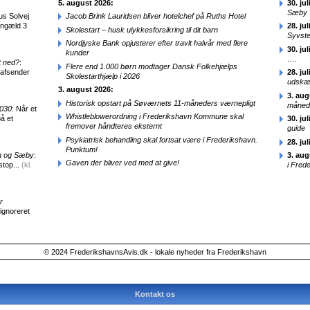
5. august 2026:
30. jul
Sæby
us Solvej
Jacob Brink Lauridsen bliver hotelchef på Ruths Hotel
engæld 3
28. jul
Skolestart – husk ulykkesforsikring til dit barn
Syvst
Nordjyske Bank opjusterer efter travlt halvår med flere
30. jul
kunder
….
t ned?
:
Flere end 1.000 børn modtager Dansk Folkehjælps
 afsender
28. jul
Skolestarthjælp i 2026
udskæ
3. august 2026:
3. aug
Historisk opstart på Søværnets 11-måneders værnepligt
månede
2030
: Når et
Whistleblowerordning i Frederikshavn Kommune skal
å et
30. jul
fremover håndteres eksternt
guide
Psykiatrisk behandling skal fortsat være i Frederikshavn.
28. jul
Punktum!
en og Sæby
:
3. aug
Gaven der bliver ved med at give!
stop...
(kl.
i Fred
r
 ignoreret
© 2024 FrederikshavnsAvis.dk - lokale nyheder fra Frederikshavn
Kontakt os