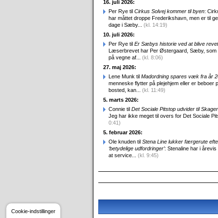
16. juli 2026:
Per Rye til
Cirkus Solvej kommer til byen
: Cirk
har måttet droppe Frederikshavn, men er til g
dage i Sæby...
(kl. 14:19)
10. juli 2026:
Per Rye til
Er Sæbys historie ved at blive reve
Læserbrevet har Per Østergaard, Sæby, som
på vegne af...
(kl. 8:06)
27. maj 2026:
Lene Munk til
Madordning spares væk fra år 
menneske flytter på plejehjem eller er beboer p
bosted, kan...
(kl. 11:49)
5. marts 2026:
Connie til
Det Sociale Pitstop udvider til Skag
Jeg har ikke meget til overs for Det Sociale Pit
0:41)
5. februar 2026:
Ole knuden til
Stena Line lukker færgerute efte
‘betydelige udfordringer’
: Stenaline har i årevis
at service...
(kl. 9:45)
Cookie-indstillinger