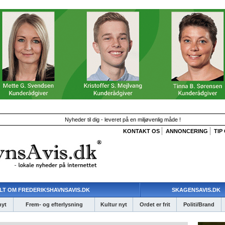
Nyheder til dig - leveret på en miljøvenlig måde !
KONTAKT OS
ANNONCERING
TIP
LT OM FREDERIKSHAVNSAVIS.DK
SKAGENSAVIS.DK
nyt
Frem- og efterlysning
Kultur nyt
Ordet er frit
Politi/Brand