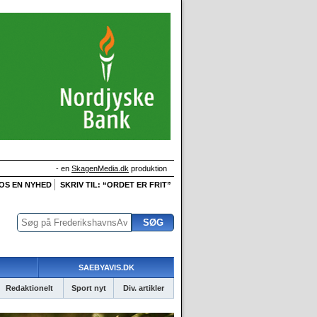
- en
SkagenMedia.dk
produktion
 OS EN NYHED
SKRIV TIL: “ORDET ER FRIT”
SAEBYAVIS.DK
Redaktionelt
Sport nyt
Div. artikler