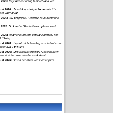
i 2026:
Mejetærsker årsag til markbrand ved
ust 2026:
Historisk opstart på Søværnets 11-
rs værnepligt
i 2026:
297 boligejere i Frederikshavn Kommune
i 2026:
Nu kan De Glemte Broer opleves med
i 2026:
Danmarks største veteranlastbilrally hos
 i Sæby
ust 2026:
Psykiatrisk behandling skal fortsat være
erikshavn. Punktum!
ust 2026:
Whistleblowerordning i Frederikshavn
e skal fremover håndteres eksternt
ust 2026:
Gaven der bliver ved med at give!