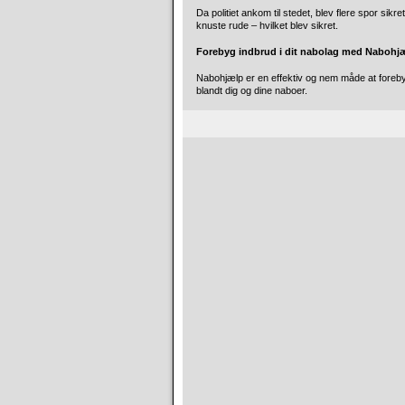
Da politiet ankom til stedet, blev flere spor sikr
knuste rude – hvilket blev sikret.
Forebyg indbrud i dit nabolag med Nabohj
Nabohjælp er en effektiv og nem måde at foreby
blandt dig og dine naboer.