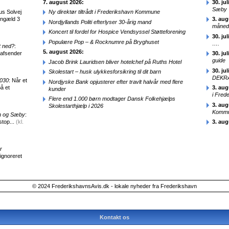
7. august 2026:
30. jul
Sæby
us Solvej
Ny direktør tiltrådt i Frederikshavn Kommune
engæld 3
3. aug
Nordjyllands Politi efterlyser 30-årig mand
månede
Koncert til fordel for Hospice Vendsyssel Støtteforening
30. jul
Populære Pop – & Rocknumre på Bryghuset
….
t ned?
:
5. august 2026:
 afsender
30. jul
guide
Jacob Brink Lauridsen bliver hotelchef på Ruths Hotel
30. jul
Skolestart – husk ulykkesforsikring til dit barn
DEKRA
2030
: Når et
Nordjyske Bank opjusterer efter travlt halvår med flere
å et
3. aug
kunder
i Fred
Flere end 1.000 børn modtager Dansk Folkehjælps
3. aug
Skolestarthjælp i 2026
Kommun
en og Sæby
:
stop...
(kl.
3. aug
r
 ignoreret
© 2024 FrederikshavnsAvis.dk - lokale nyheder fra Frederikshavn
Kontakt os