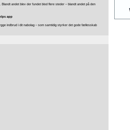
et. Blandt andet blev der fundet blod flere steder – blandt andet på den
ælps app
gge indbrud i dit nabolag – som samtidig styrker det gode fællesskab