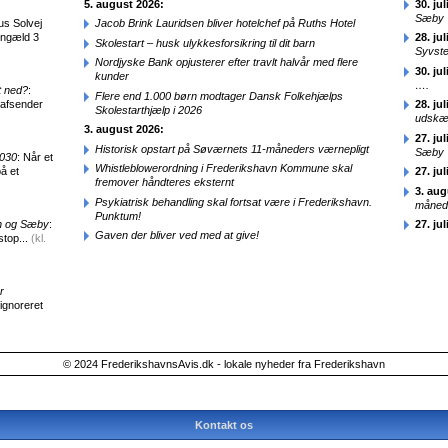
5. august 2026:
30. jul
Sæby
us Solvej
Jacob Brink Lauridsen bliver hotelchef på Ruths Hotel
engæld 3
28. jul
Skolestart – husk ulykkesforsikring til dit barn
Syvst
Nordjyske Bank opjusterer efter travlt halvår med flere
30. jul
kunder
….
t ned?
:
Flere end 1.000 børn modtager Dansk Folkehjælps
 afsender
28. jul
Skolestarthjælp i 2026
udskæ
3. august 2026:
27. jul
Historisk opstart på Søværnets 11-måneders værnepligt
Sæby
2030
: Når et
Whistleblowerordning i Frederikshavn Kommune skal
å et
27. jul
fremover håndteres eksternt
3. aug
Psykiatrisk behandling skal fortsat være i Frederikshavn.
månede
Punktum!
en og Sæby
:
27. jul
Gaven der bliver ved med at give!
stop...
(kl.
r
 ignoreret
© 2024 FrederikshavnsAvis.dk - lokale nyheder fra Frederikshavn
Kontakt os