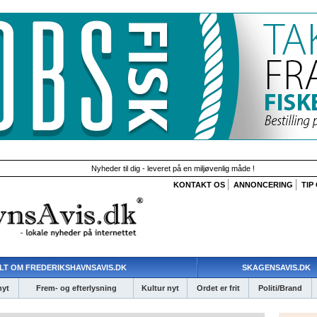
Nyheder til dig - leveret på en miljøvenlig måde !
KONTAKT OS
ANNONCERING
TIP
LT OM FREDERIKSHAVNSAVIS.DK
SKAGENSAVIS.DK
nyt
Frem- og efterlysning
Kultur nyt
Ordet er frit
Politi/Brand