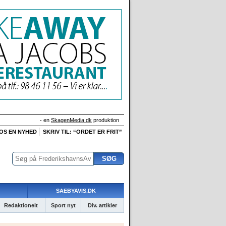
- en
SkagenMedia.dk
produktion
 OS EN NYHED
SKRIV TIL: “ORDET ER FRIT”
SAEBYAVIS.DK
Redaktionelt
Sport nyt
Div. artikler