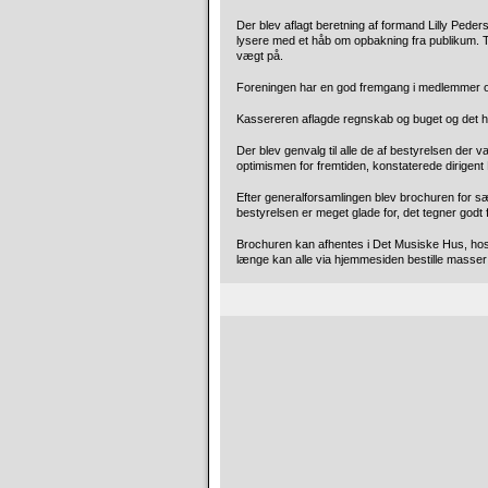
Der blev aflagt beretning af formand Lilly Pede
lysere med et håb om opbakning fra publikum. Te
vægt på.
Foreningen har en god fremgang i medlemmer og d
Kassereren aflagde regnskab og buget og det he
Der blev genvalg til alle de af bestyrelsen der 
optimismen for fremtiden, konstaterede dirige
Efter generalforsamlingen blev brochuren for sæ
bestyrelsen er meget glade for, det tegner godt f
Brochuren kan afhentes i Det Musiske Hus, hos
længe kan alle via hjemmesiden bestille masser a