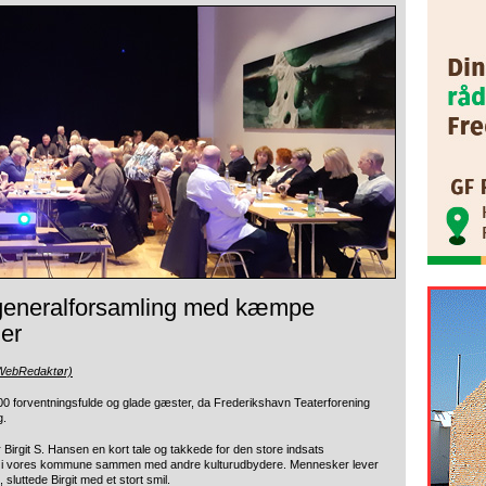
 generalforsamling med kæmpe
er
(WebRedaktør)
00 forventningsfulde og glade gæster, da Frederikshavn Teaterforening
g.
Birgit S. Hansen en kort tale og takkede for den store indsats
vet i vores kommune sammen med andre kulturudbydere. Mennesker lever
 sluttede Birgit med et stort smil.