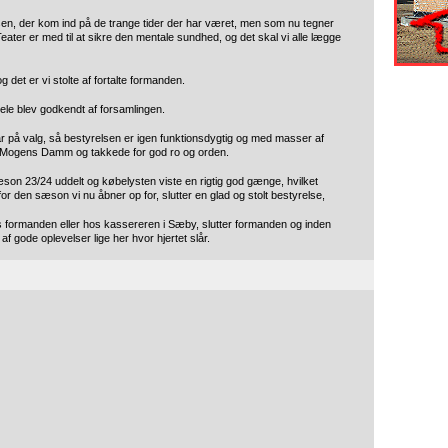
rsen, der kom ind på de trange tider der har været, men som nu tegner
ater er med til at sikre den mentale sundhed, og det skal vi alle lægge
et er vi stolte af fortalte formanden.
le blev godkendt af forsamlingen.
var på valg, så bestyrelsen er igen funktionsdygtig og med masser af
nt Mogens Damm og takkede for god ro og orden.
son 23/24 uddelt og købelysten viste en rigtig god gænge, hvilket
or den sæson vi nu åbner op for, slutter en glad og stolt bestyrelse,
 formanden eller hos kassereren i Sæby, slutter formanden og inden
f gode oplevelser lige her hvor hjertet slår.