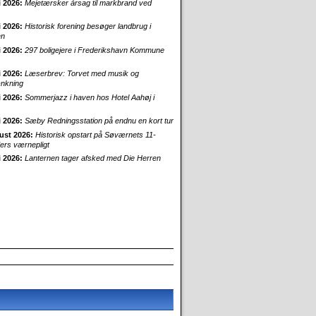
i 2026:
Mejetærsker årsag til markbrand ved
i 2026:
Historisk forening besøger landbrug i
en
i 2026:
297 boligejere i Frederikshavn Kommune
i 2026:
Læserbrev: Torvet med musik og
nkning
i 2026:
Sommerjazz i haven hos Hotel Aahøj i
i 2026:
Sæby Redningsstation på endnu en kort tur
ust 2026:
Historisk opstart på Søværnets 11-
rs værnepligt
i 2026:
Lanternen tager afsked med Die Herren