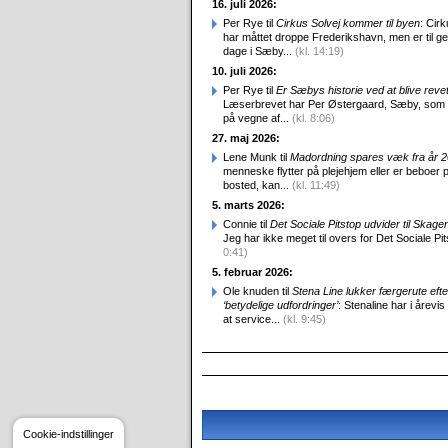
16. juli 2026:
Per Rye til
Cirkus Solvej kommer til byen
: Cirk
har måttet droppe Frederikshavn, men er til g
dage i Sæby...
(kl. 14:19)
10. juli 2026:
Per Rye til
Er Sæbys historie ved at blive reve
Læserbrevet har Per Østergaard, Sæby, som
på vegne af...
(kl. 8:06)
27. maj 2026:
Lene Munk til
Madordning spares væk fra år 
menneske flytter på plejehjem eller er beboer p
bosted, kan...
(kl. 11:49)
5. marts 2026:
Connie til
Det Sociale Pitstop udvider til Skag
Jeg har ikke meget til overs for Det Sociale Pit
0:41)
5. februar 2026:
Ole knuden til
Stena Line lukker færgerute efte
‘betydelige udfordringer’
: Stenaline har i årevis
at service...
(kl. 9:45)
Cookie-indstillinger