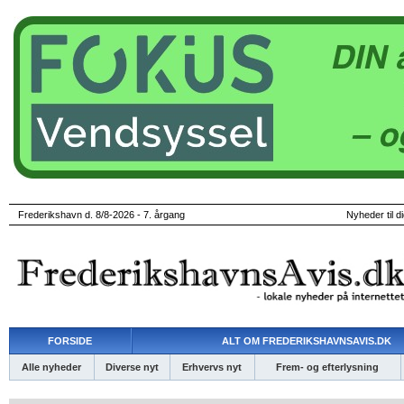
Frederikshavn d. 8/8-2026 - 7. årgang
Nyheder til d
FORSIDE
ALT OM FREDERIKSHAVNSAVIS.DK
Alle nyheder
Diverse nyt
Erhvervs nyt
Frem- og efterlysning