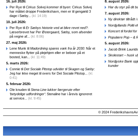
16. juli 2026:
8. august 2026:
Per Rye til
Cirkus Solvej kommer til byen
: Cirkus Solvej
Har du styr på dit b
har måttet droppe Frederikshavn, men er til gengæld 3
7. august 2026:
dage i Sæby...
(kl. 14:19)
Ny direktør tiltråd
10. juli 2026:
Nordjyllands Politi 
Per Rye til
Er Sæbys historie ved at blive revet ned?
:
Koncert til fordel f
Læserbrevet har Per Østergaard, Sæby, som afsender
på vegne af...
(kl. 8:06)
Populære Pop – & 
27. maj 2026:
5. august 2026:
Lene Munk til
Madordning spares væk fra år 2030
: Når et
Jacob Brink Laurids
menneske flytter på plejehjem eller er beboer på et
Skolestart – husk uly
bosted, kan...
(kl. 11:49)
Nordjyske Bank opjus
5. marts 2026:
kunder
Connie til
Det Sociale Pitstop udvider til Skagen og Sæby
:
Jeg har ikke meget til overs for Det Sociale Pitstop...
(kl.
0:41)
5. februar 2026:
Ole knuden til
Stena Line lukker færgerute efter
‘betydelige udfordringer’
: Stenaline har i årevis ignoreret
at service...
(kl. 9:45)
© 2024 FrederikshavnsAvis