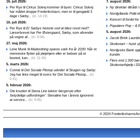
16. juli 2026:
7. august 2026:
Per Rye til
Cirkus Solvej kommer til byen
: Cirkus Solvej
Ny direktør tiltråd
har måttet droppe Frederikshavn, men er til gengæld 3
Nordjyllands Politi 
dage i Sæby...
(kl. 14:19)
Koncert til fordel f
10. juli 2026:
Populære Pop – & 
Per Rye til
Er Sæbys historie ved at blive revet ned?
:
5. august 2026:
Læserbrevet har Per Østergaard, Sæby, som afsender
på vegne af...
(kl. 8:06)
Jacob Brink Laurids
27. maj 2026:
Skolestart – husk uly
Lene Munk til
Madordning spares væk fra år 2030
: Når et
Nordjyske Bank opjus
menneske flytter på plejehjem eller er beboer på et
kunder
bosted, kan...
(kl. 11:49)
Flere end 1.000 bø
5. marts 2026:
Skolestarthjælp i 2
Connie til
Det Sociale Pitstop udvider til Skagen og Sæby
:
Jeg har ikke meget til overs for Det Sociale Pitstop...
(kl.
0:41)
5. februar 2026:
Ole knuden til
Stena Line lukker færgerute efter
‘betydelige udfordringer’
: Stenaline har i årevis ignoreret
at service...
(kl. 9:45)
© 2024 FrederikshavnsAvis