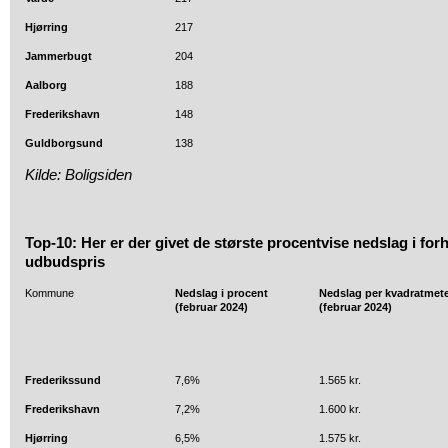
Hjørring
217
Jammerbugt
204
Aalborg
188
Frederikshavn
148
Guldborgsund
138
Kilde: Boligsiden
Top-10: Her er der givet de største procentvise nedslag i forh
udbudspris
Kommune
Nedslag i procent
Nedslag per kvadratmet
(februar 2024)
(februar 2024)
Frederikssund
7,6%
1.565 kr.
Frederikshavn
7,2%
1.600 kr.
Hjørring
6,5%
1.575 kr.