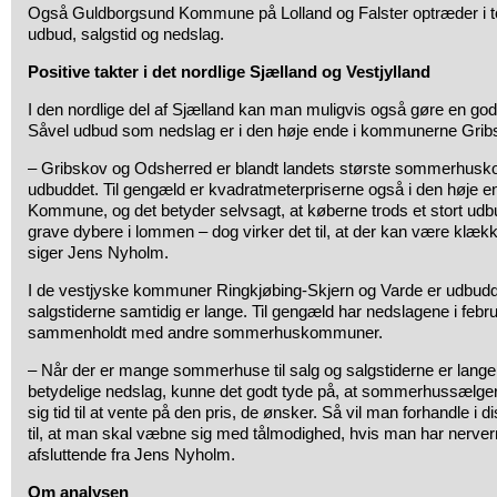
Også Guldborgsund Kommune på Lolland og Falster optræder i to
udbud, salgstid og nedslag.
Positive takter i det nordlige Sjælland og Vestjylland
I den nordlige del af Sjælland kan man muligvis også gøre en 
Såvel udbud som nedslag er i den høje ende i kommunerne Grib
– Gribskov og Odsherred er blandt landets største sommerhusko
udbuddet. Til gengæld er kvadratmeterpriserne også i den høje en
Kommune, og det betyder selvsagt, at køberne trods et stort udb
grave dybere i lommen – dog virker det til, at der kan være klækk
siger Jens Nyholm.
I de vestjyske kommuner Ringkjøbing-Skjern og Varde er udbudd
salgstiderne samtidig er lange. Til gengæld har nedslagene i feb
sammenholdt med andre sommerhuskommuner.
– Når der er mange sommerhuse til salg og salgstiderne er lange
betydelige nedslag, kunne det godt tyde på, at sommerhussælger
sig tid til at vente på den pris, de ønsker. Så vil man forhandle i
til, at man skal væbne sig med tålmodighed, hvis man har nerverne
afsluttende fra Jens Nyholm.
Om analysen