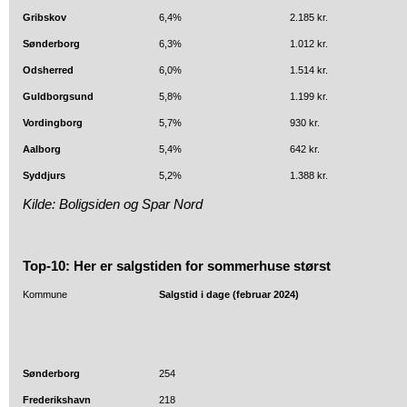
Gribskov
6,4%
2.185 kr.
Sønderborg
6,3%
1.012 kr.
Odsherred
6,0%
1.514 kr.
Guldborgsund
5,8%
1.199 kr.
Vordingborg
5,7%
930 kr.
Aalborg
5,4%
642 kr.
Syddjurs
5,2%
1.388 kr.
Kilde: Boligsiden og Spar Nord
Top-10: Her er salgstiden for sommerhuse størst
Kommune
Salgstid i dage (februar 2024)
Sønderborg
254
Frederikshavn
218