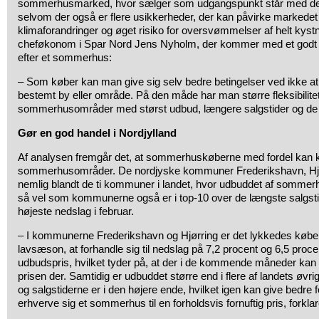
sommerhusmarked, hvor sælger som udgangspunkt står med de 
selvom der også er flere usikkerheder, der kan påvirke markede
klimaforandringer og øget risiko for oversvømmelser af helt kystnæ
cheføkonom i Spar Nord Jens Nyholm, der kommer med et godt råd
efter et sommerhus:
– Som køber kan man give sig selv bedre betingelser ved ikke at
bestemt by eller område. På den måde har man større fleksibilitet 
sommerhusområder med størst udbud, længere salgstider og de 
Gør en god handel i Nordjylland
Af analysen fremgår det, at sommerhuskøberne med fordel kan 
sommerhusområder. De nordjyske kommuner Frederikshavn, Hjør
nemlig blandt de ti kommuner i landet, hvor udbuddet af sommerhus
så vel som kommunerne også er i top-10 over de længste salgsti
højeste nedslag i februar.
– I kommunerne Frederikshavn og Hjørring er det lykkedes køber
lavsæson, at forhandle sig til nedslag på 7,2 procent og 6,5 procent
udbudspris, hvilket tyder på, at der i de kommende måneder kan 
prisen der. Samtidig er udbuddet større end i flere af landets 
og salgstiderne er i den højere ende, hvilket igen kan give bedre 
erhverve sig et sommerhus til en forholdsvis fornuftig pris, forkl