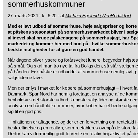
sommerhuskommuner
27. marts 2024 - kl. 6:20 - af
Michael Egelund (WebRedaktør)
Med et lavt udbud af sommerhuse, høje salgspriser og korte s
at påskens sæsonstart på sommerhusmarkedet bliver i sælge
alligevel skal bruge påskedagene på sommerhusjagt, har Sp
markedet og kommer her med bud på i hvilke sommerhusko
bedste muligheder for at gøre en god handel.
Når dagene bliver lysere og forårsvejret lunere, begynder høj
så småt. Og skal man tro nye tal fra Boligsiden, så står sælgerne
på hånden. Før påske er udbuddet af sommerhuse nemlig lavt, pr
salgstiderne lave.
Men der er lys i mørket for købere på sommerhusjagt – i hvert fal
Danmark. Spar Nord har nemlig foretaget en analyse af de komm
henholdsvis det største udbud, længste salgstider og største neds
analysen en håndfuld kommuner, hvor køber har et bedre udgangs
sig til en god pris.
– Inflationen er aftagende, og der er en forventning om rentefald i
beskæftigelse og en realløn, som reetableres ovenpå de store fald
Derfor kan vi formentlig godt forvente en relativ høj aktivitet på de