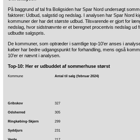
På baggrund af tal fra Boligsiden har Spar Nord undersøgt somm
faktorer: Udbud, salgstid og nedslag. I analysen har Spar Nord ki
kommuner der har det største udbud. Tilsvarende er gjort for læng
nedslag, hvor sidstnævnte er et beregnet procentvis nedslag ud 
udbudte salgspris.
De kommuner, som optræder i samtlige top-10’er anses i analys
køber har bedre udgangspunkt for forhandling, mens også kommun
10’er er nævnt i analysen.
Top-10: Her er udbuddet af sommerhuse størst
Kommune
Antal til salg (februar 2024)
Gribskov
327
Odsherred
305
Ringkøbing-Skjern
299
Syddjurs
231
Varde
217