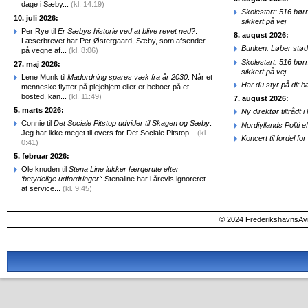
dage i Sæby...
(kl. 14:19)
Skolestart: 516 bør
10. juli 2026:
sikkert på vej
Per Rye til
Er Sæbys historie ved at blive revet ned?
:
8. august 2026:
Læserbrevet har Per Østergaard, Sæby, som afsender
Bunken: Løber stød
på vegne af...
(kl. 8:06)
Skolestart: 516 bør
27. maj 2026:
sikkert på vej
Lene Munk til
Madordning spares væk fra år 2030
: Når et
Har du styr på dit b
menneske flytter på plejehjem eller er beboer på et
bosted, kan...
(kl. 11:49)
7. august 2026:
5. marts 2026:
Ny direktør tiltråd
Connie til
Det Sociale Pitstop udvider til Skagen og Sæby
:
Nordjyllands Politi 
Jeg har ikke meget til overs for Det Sociale Pitstop...
(kl.
Koncert til fordel f
0:41)
5. februar 2026:
Ole knuden til
Stena Line lukker færgerute efter
‘betydelige udfordringer’
: Stenaline har i årevis ignoreret
at service...
(kl. 9:45)
© 2024 FrederikshavnsAvis