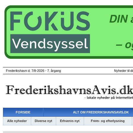
Frederikshavn d. 7/8-2026 - 7. årgang
Nyheder til d
FORSIDE
ALT OM FREDERIKSHAVNSAVIS.DK
Alle nyheder
Diverse nyt
Erhvervs nyt
Frem- og efterlysning