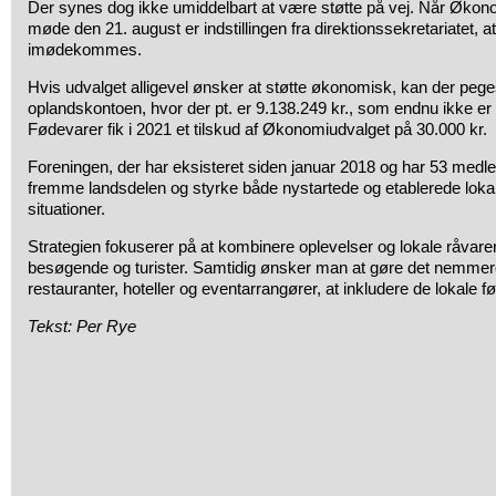
Der synes dog ikke umiddelbart at være støtte på vej. Når Økon
møde den 21. august er indstillingen fra direktionssekretariatet, 
imødekommes.
Hvis udvalget alligevel ønsker at støtte økonomisk, kan der peg
oplandskontoen, hvor der pt. er 9.138.249 kr., som endnu ikke er
Fødevarer fik i 2021 et tilskud af Økonomiudvalget på 30.000 kr.
Foreningen, der har eksisteret siden januar 2018 og har 53 medl
fremme landsdelen og styrke både nystartede og etablerede lok
situationer.
Strategien fokuserer på at kombinere oplevelser og lokale råvarer
besøgende og turister. Samtidig ønsker man at gøre det nemmere 
restauranter, hoteller og eventarrangører, at inkludere de lokale f
Tekst: Per Rye