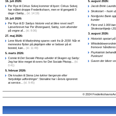
16. juli 2026:
5. august 2026:
Per Rye til
Cirkus Solvej kommer til byen
: Cirkus Solvej
Jacob Brink Laurids
har måttet droppe Frederikshavn, men er til gengæld 3
Skolestart – husk uly
dage i Sæby...
(kl. 14:19)
Nordjyske Bank opjus
10. juli 2026:
kunder
Per Rye til
Er Sæbys historie ved at blive revet ned?
:
Flere end 1.000 bø
Læserbrevet har Per Østergaard, Sæby, som afsender
Skolestarthjælp i 2
på vegne af...
(kl. 8:06)
3. august 2026:
27. maj 2026:
Historisk opstart 
Lene Munk til
Madordning spares væk fra år 2030
: Når et
Whistleblowerordni
menneske flytter på plejehjem eller er beboer på et
fremover håndteres
bosted, kan...
(kl. 11:49)
Psykiatrisk behandl
5. marts 2026:
Punktum!
Connie til
Det Sociale Pitstop udvider til Skagen og Sæby
:
Gaven der bliver ve
Jeg har ikke meget til overs for Det Sociale Pitstop...
(kl.
0:41)
5. februar 2026:
Ole knuden til
Stena Line lukker færgerute efter
‘betydelige udfordringer’
: Stenaline har i årevis ignoreret
at service...
(kl. 9:45)
© 2024 FrederikshavnsAvis