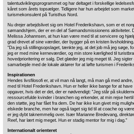
talentudviklingsprogrammet og har deltaget i forskellige ledelsesf
kåret som årets topsælger. Tidligere har hun arbejdet som mark
turismekonsulent på Turisthus Nord.
Nu drejer arbejdslivet sig om Hotel Frederikshavn, som er et nonp
sømandshjem, der er en del af Sømandsmissionens aktiviteter. D
Melissa Johannsen, at hun kan være med til at servicere og hjælpe
grad drevet af sine værdier, der bygger på en kristen livsholdning
”Da jeg så stillingsopslaget, tænkte jeg, at det job må jeg søge, 
jeg er med mine kerneværdier, og min store kærlighed til turistb
hovedprioritering er salg. Det glæder jeg mig meget til. Jeg sigter 
samarbejde med de lokale aktører for at løfte turismen i Frederik
Inspirationen
Hendes livsfilosofi er, at vil man nå langt, må man gå med andre,
med til Hotel Frederikshavn. Hun er heller ikke bange for at have
opgaver, hvis det er det, der er nødvendigt: ”Jeg står på skulder
ressourcefulde kvinder i branchen og erkender, at min rejse hertil e
den støtte, jeg har fået fra dem. De har ikke kun givet mig mulighe
elskede branche, men har også taget sig tid til at coache og vær
er jeg dybt taknemmelig over. Især Marianne Bredevang, direktør
Reef, har lært mig meget. Hun er stadig mentor for mig i dag.”
Internationalt orienteret