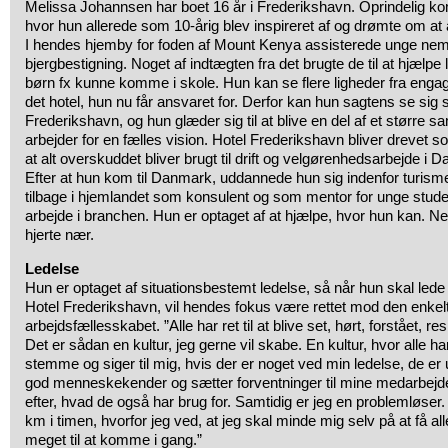
Melissa Johannsen har boet 16 år i Frederikshavn. Oprindelig k
hvor hun allerede som 10-årig blev inspireret af og drømte om at 
I hendes hjemby for foden af Mount Kenya assisterede unge neml
bjergbestigning. Noget af indtægten fra det brugte de til at hjælpe
børn fx kunne komme i skole. Hun kan se flere ligheder fra enga
det hotel, hun nu får ansvaret for. Derfor kan hun sagtens se sig 
Frederikshavn, og hun glæder sig til at blive en del af et større 
arbejder for en fælles vision. Hotel Frederikshavn bliver drevet s
at alt overskuddet bliver brugt til drift og velgørenhedsarbejde i
Efter at hun kom til Danmark, uddannede hun sig indenfor turisme, 
tilbage i hjemlandet som konsulent og som mentor for unge stude
arbejde i branchen. Hun er optaget af at hjælpe, hvor hun kan. 
hjerte nær.
Ledelse
Hun er optaget af situationsbestemt ledelse, så når hun skal led
Hotel Frederikshavn, vil hendes fokus være rettet mod den enkel
arbejdsfællesskabet. ”Alle har ret til at blive set, hørt, forstået, r
Det er sådan en kultur, jeg gerne vil skabe. En kultur, hvor alle ha
stemme og siger til mig, hvis der er noget ved min ledelse, de er 
god menneskekender og sætter forventninger til mine medarbejder
efter, hvad de også har brug for. Samtidig er jeg en problemløse
km i timen, hvorfor jeg ved, at jeg skal minde mig selv på at få a
meget til at komme i gang.”