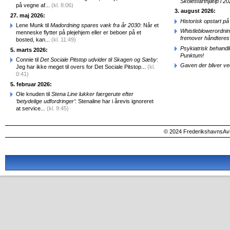
Skolestarthjælp i 2
på vegne af...
(kl. 8:06)
3. august 2026:
27. maj 2026:
Historisk opstart 
Lene Munk til
Madordning spares væk fra år 2030
: Når et
Whistleblowerordni
menneske flytter på plejehjem eller er beboer på et
fremover håndteres
bosted, kan...
(kl. 11:49)
Psykiatrisk behandl
5. marts 2026:
Punktum!
Connie til
Det Sociale Pitstop udvider til Skagen og Sæby
:
Gaven der bliver ve
Jeg har ikke meget til overs for Det Sociale Pitstop...
(kl.
0:41)
5. februar 2026:
Ole knuden til
Stena Line lukker færgerute efter
‘betydelige udfordringer’
: Stenaline har i årevis ignoreret
at service...
(kl. 9:45)
© 2024 FrederikshavnsAvis