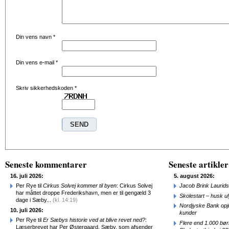
Din vens navn
*
Din vens e-mail
*
Skriv sikkerhedskoden
*
Seneste kommentarer
Seneste artikler
16. juli 2026:
5. august 2026:
Per Rye til
Cirkus Solvej kommer til byen
: Cirkus Solvej
Jacob Brink Laurids
har måttet droppe Frederikshavn, men er til gengæld 3
Skolestart – husk uly
dage i Sæby...
(kl. 14:19)
Nordjyske Bank opjus
10. juli 2026:
kunder
Per Rye til
Er Sæbys historie ved at blive revet ned?
:
Flere end 1.000 bø
Læserbrevet har Per Østergaard, Sæby, som afsender