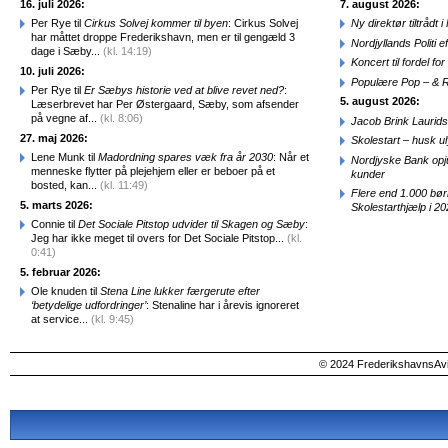
16. juli 2026:
7. august 2026:
Per Rye til
Cirkus Solvej kommer til byen
: Cirkus Solvej
Ny direktør tiltråd
har måttet droppe Frederikshavn, men er til gengæld 3
Nordjyllands Politi 
dage i Sæby...
(kl. 14:19)
Koncert til fordel f
10. juli 2026:
Populære Pop – & 
Per Rye til
Er Sæbys historie ved at blive revet ned?
:
5. august 2026:
Læserbrevet har Per Østergaard, Sæby, som afsender
på vegne af...
(kl. 8:06)
Jacob Brink Laurids
27. maj 2026:
Skolestart – husk uly
Lene Munk til
Madordning spares væk fra år 2030
: Når et
Nordjyske Bank opjus
menneske flytter på plejehjem eller er beboer på et
kunder
bosted, kan...
(kl. 11:49)
Flere end 1.000 bø
5. marts 2026:
Skolestarthjælp i 2
Connie til
Det Sociale Pitstop udvider til Skagen og Sæby
:
Jeg har ikke meget til overs for Det Sociale Pitstop...
(kl.
0:41)
5. februar 2026:
Ole knuden til
Stena Line lukker færgerute efter
‘betydelige udfordringer’
: Stenaline har i årevis ignoreret
at service...
(kl. 9:45)
© 2024 FrederikshavnsAvis