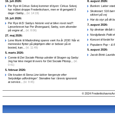
16. juli 2026:
8. august 2026:
Per Rye til
Cirkus Solvej kommer til byen
: Cirkus Solvej
Bunken: Løber stød
har måttet droppe Frederikshavn, men er til gengæld 3
Skolestart: 516 bør
dage i Sæby...
(kl. 14:19)
sikkert på vej
10. juli 2026:
Har du styr på dit b
Per Rye til
Er Sæbys historie ved at blive revet ned?
:
7. august 2026:
Læserbrevet har Per Østergaard, Sæby, som afsender
Ny direktør tiltråd
på vegne af...
(kl. 8:06)
Nordjyllands Politi 
27. maj 2026:
Koncert til fordel f
Lene Munk til
Madordning spares væk fra år 2030
: Når et
menneske flytter på plejehjem eller er beboer på et
Populære Pop – & 
bosted, kan...
(kl. 11:49)
5. august 2026:
5. marts 2026:
Jacob Brink Laurids
Connie til
Det Sociale Pitstop udvider til Skagen og Sæby
:
Jeg har ikke meget til overs for Det Sociale Pitstop...
(kl.
0:41)
5. februar 2026:
Ole knuden til
Stena Line lukker færgerute efter
‘betydelige udfordringer’
: Stenaline har i årevis ignoreret
at service...
(kl. 9:45)
© 2024 FrederikshavnsAvis