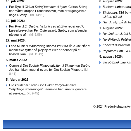
16. juli 2026:
8. august 2026:
Per Rye til
Cirkus Solvej kommer til byen
: Cirkus Solvej
Bunken: Løber stød
har måttet droppe Frederikshavn, men er til gengæld 3
Skolestart: 516 bør
dage i Sæby...
(kl. 14:19)
sikkert på vej
10. juli 2026:
Har du styr på dit b
Per Rye til
Er Sæbys historie ved at blive revet ned?
:
7. august 2026:
Læserbrevet har Per Østergaard, Sæby, som afsender
Ny direktør tiltråd
på vegne af...
(kl. 8:06)
Nordjyllands Politi 
27. maj 2026:
Koncert til fordel f
Lene Munk til
Madordning spares væk fra år 2030
: Når et
menneske flytter på plejehjem eller er beboer på et
Populære Pop – & 
bosted, kan...
(kl. 11:49)
5. august 2026:
5. marts 2026:
Jacob Brink Laurids
Connie til
Det Sociale Pitstop udvider til Skagen og Sæby
:
Jeg har ikke meget til overs for Det Sociale Pitstop...
(kl.
0:41)
5. februar 2026:
Ole knuden til
Stena Line lukker færgerute efter
‘betydelige udfordringer’
: Stenaline har i årevis ignoreret
at service...
(kl. 9:45)
© 2024 FrederikshavnsAvis