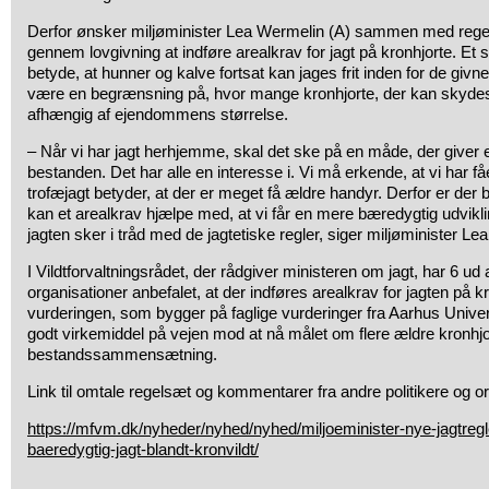
Derfor ønsker miljøminister Lea Wermelin (A) sammen med reger
gennem lovgivning at indføre arealkrav for jagt på kronhjorte. Et s
betyde, at hunner og kalve fortsat kan jages frit inden for de givne
være en begrænsning på, hvor mange kronhjorte, der kan skyde
afhængig af ejendommens størrelse.
– Når vi har jagt herhjemme, skal det ske på en måde, der giver 
bestanden. Det har alle en interesse i. Vi må erkende, at vi har f
trofæjagt betyder, at der er meget få ældre handyr. Derfor er der 
kan et arealkrav hjælpe med, at vi får en mere bæredygtig udvikli
jagten sker i tråd med de jagtetiske regler, siger miljøminister Le
I Vildtforvaltningsrådet, der rådgiver ministeren om jagt, har 6 ud 
organisationer anbefalet, at der indføres arealkrav for jagten på k
vurderingen, som bygger på faglige vurderinger fra Aarhus Universi
godt virkemiddel på vejen mod at nå målet om flere ældre kronhj
bestandssammensætning.
Link til omtale regelsæt og kommentarer fra andre politikere og or
https://mfvm.dk/nyheder/nyhed/nyhed/miljoeminister-nye-jagtregl
baeredygtig-jagt-blandt-kronvildt/