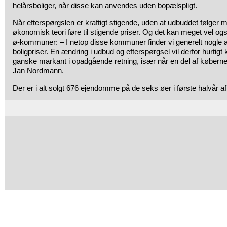
helårsboliger, når disse kan anvendes uden bopælspligt.
Når efterspørgslen er kraftigt stigende, uden at udbuddet følger me
økonomisk teori føre til stigende priser. Og det kan meget vel o
ø-kommuner: – I netop disse kommuner finder vi generelt nogle a
boligpriser. En ændring i udbud og efterspørgsel vil derfor hurtigt
ganske markant i opadgående retning, især når en del af købern
Jan Nordmann.
Der er i alt solgt 676 ejendomme på de seks øer i første halvår a