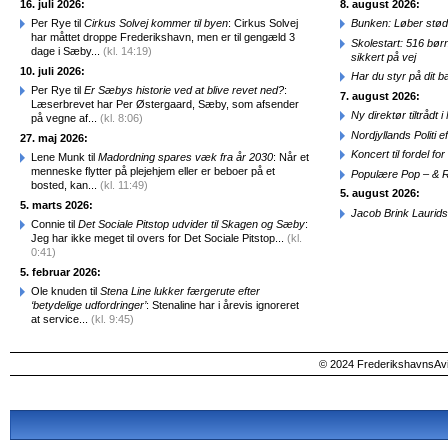
16. juli 2026:
8. august 2026:
Per Rye til
Cirkus Solvej kommer til byen
: Cirkus Solvej
Bunken: Løber stød
har måttet droppe Frederikshavn, men er til gengæld 3
Skolestart: 516 bør
dage i Sæby...
(kl. 14:19)
sikkert på vej
10. juli 2026:
Har du styr på dit b
Per Rye til
Er Sæbys historie ved at blive revet ned?
:
7. august 2026:
Læserbrevet har Per Østergaard, Sæby, som afsender
Ny direktør tiltråd
på vegne af...
(kl. 8:06)
Nordjyllands Politi 
27. maj 2026:
Koncert til fordel f
Lene Munk til
Madordning spares væk fra år 2030
: Når et
menneske flytter på plejehjem eller er beboer på et
Populære Pop – & 
bosted, kan...
(kl. 11:49)
5. august 2026:
5. marts 2026:
Jacob Brink Laurids
Connie til
Det Sociale Pitstop udvider til Skagen og Sæby
:
Jeg har ikke meget til overs for Det Sociale Pitstop...
(kl.
0:41)
5. februar 2026:
Ole knuden til
Stena Line lukker færgerute efter
‘betydelige udfordringer’
: Stenaline har i årevis ignoreret
at service...
(kl. 9:45)
© 2024 FrederikshavnsAvis