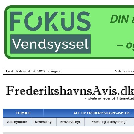
Frederikshavn d. 9/8-2026 - 7. årgang
Nyheder til d
FORSIDE
ALT OM FREDERIKSHAVNSAVIS.DK
Alle nyheder
Diverse nyt
Erhvervs nyt
Frem- og efterlysning