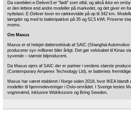
Da varebilen e-Deliver3 er ”født” som elbil, og altså ikke en ombyg
er den lettere end andre modeller på markedet, og det giver en for
nyttelast. E-Deliver lover en rækkevidde på op til 342 km. Modellen
længder og med to batteripakker på 35 og 52,5 kWt. Priserne start
moms.
Om Maxus
Maxus er et helejet datterselskab af SAIC (Shanghai Automotive 
producerer syv millioner biler årligt. Det gør selskabet til Kinas s
syvende – største bilproducent.
Da Maxus ejers af SAIC der er partner i verdens største producent
(Contemporary Amperex Technology Ltd), er batteriets fremtidige 
Maxus har været etableret i Norge siden 2018, hvor IKEA blandt
modeller til hjemmeleveringer i Oslo-området. I Sverige testes
vognmænd, inklusive Widrikssons og Bring Sweden.