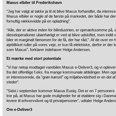
Maxus elbiler til Frederikshavn
”Jeg har valgt at takke ja til at blive Maxus forhandler, da interess
Maxus elbiler er nogle af de første på markedet, der både har den 
fornuftig rækkevidde på en opladning”.
“Alle, der er aktive inden for bilindustrien, er opmærksomme på, 
dieseloperationer ubønhørligt er ved at blive udskiftet, men indtil 
biler et marginalt fænomen for de få, der har råd,”. Af de over en ha
øjeblikket ruller på vores veje, er kun få elektriske, derfor er der
som Maxus”, forklarer indehaver Helge Andersen.
Et mærke med stort potentiale
”Vi har netop modtaget varebilen Maxus e-Deliver3, og vi oplever 
fra det offentlige f.eks. fra mange kommunale afdelinger. Men og
er interesserede, da ”grøn kørsel” og miljøbevidsthed er en del a
steder”.
”Sidst i september kommer Maxus Euniq. Det er en 7 personers 
tror på, at Maxus har gode muligheder for at etablere sig i Danma
levere til erhvervslivet og til privatpersoner”, udtaler Helge Ander
Om e-Deliver3