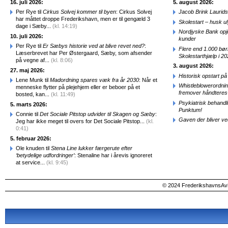
16. juli 2026:
5. august 2026:
Per Rye til
Cirkus Solvej kommer til byen
: Cirkus Solvej
Jacob Brink Laurids
har måttet droppe Frederikshavn, men er til gengæld 3
Skolestart – husk uly
dage i Sæby...
(kl. 14:19)
Nordjyske Bank opjus
10. juli 2026:
kunder
Per Rye til
Er Sæbys historie ved at blive revet ned?
:
Flere end 1.000 bø
Læserbrevet har Per Østergaard, Sæby, som afsender
Skolestarthjælp i 2
på vegne af...
(kl. 8:06)
3. august 2026:
27. maj 2026:
Historisk opstart 
Lene Munk til
Madordning spares væk fra år 2030
: Når et
Whistleblowerordni
menneske flytter på plejehjem eller er beboer på et
fremover håndteres
bosted, kan...
(kl. 11:49)
Psykiatrisk behandl
5. marts 2026:
Punktum!
Connie til
Det Sociale Pitstop udvider til Skagen og Sæby
:
Gaven der bliver ve
Jeg har ikke meget til overs for Det Sociale Pitstop...
(kl.
0:41)
5. februar 2026:
Ole knuden til
Stena Line lukker færgerute efter
‘betydelige udfordringer’
: Stenaline har i årevis ignoreret
at service...
(kl. 9:45)
© 2024 FrederikshavnsAvis