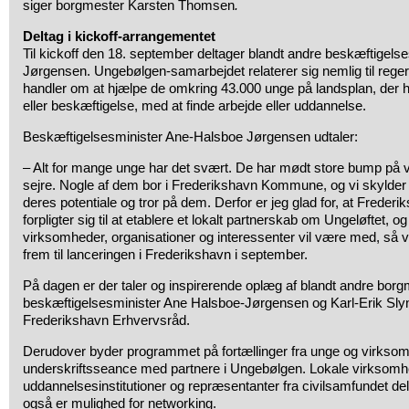
siger borgmester Karsten Thomsen
.
Deltag i kickoff-arrangementet
Til kickoff den 18. september deltager blandt andre beskæftigels
Jørgensen. Ungebølgen-samarbejdet relaterer sig nemlig til reger
handler om at hjælpe de omkring 43.000 unge på landsplan, der 
eller beskæftigelse, med at finde arbejde eller uddannelse.
Beskæftigelsesminister Ane-Halsboe Jørgensen udtaler:
– Alt for mange unge har det svært. De har mødt store bump på vej
sejre. Nogle af dem bor i Frederikshavn Kommune, og vi skylder 
deres potentiale og tror på dem. Derfor er jeg glad for, at Fred
forpligter sig til at etablere et lokalt partnerskab om Ungeløftet, 
virksomheder, organisationer og interessenter vil være med, så vi 
frem til lanceringen i Frederikshavn i september.
På dagen er der taler og inspirerende oplæg af blandt andre bo
beskæftigelsesminister Ane Halsboe-Jørgensen og Karl-Erik Slyn
Frederikshavn Erhvervsråd.
Derudover byder programmet på fortællinger fra unge og virkso
underskriftsseance med partnere i Ungebølgen. Lokale virksomh
uddannelsesinstitutioner og repræsentanter fra civilsamfundet de
også er mulighed for networking.