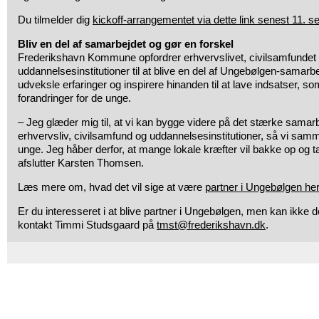
Du tilmelder dig
kickoff-arrangementet via dette link senest 1
Bliv en del af samarbejdet og gør en forskel
Frederikshavn Kommune opfordrer erhvervslivet, civilsamfundet
uddannelsesinstitutioner til at blive en del af Ungebølgen-samarbej
udveksle erfaringer og inspirere hinanden til at lave indsatser, s
forandringer for de unge.
–
Jeg glæder mig til, at vi kan bygge videre på det stærke samarb
erhvervsliv, civilsamfund og uddannelsesinstitutioner, så vi samm
unge. Jeg håber derfor, at mange lokale kræfter vil bakke op og t
afslutter Karsten Thomsen.
Læs mere om, hvad det vil sige at være
partner i Ungebølgen her
Er du interesseret i at blive partner i Ungebølgen, men kan ikke 
kontakt Timmi Studsgaard på
tmst@frederikshavn.dk
.