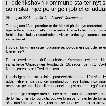
Frederikshavn Kommune starter nyt 
som skal hjælpe unge i job eller udd
29. august 2025 - kl. 10:13 - af
Henrik Christensen
Torsdag den 18. september er der kickoff på det nye samarbejd
hjælpe flere unge i job eller uddannelse. Frederikshavn Kommune
forbindelse lokale virksomheder, civilsamfundet og uddannelsessted
samarbejdet.
Hvordan får vi flere unge i uddannelse, job og meningsfulde fæll
Kommune?
Det er hovedtemaet, når Frederikshavn Kommune inviterer til kic
samarbejde ”Ungebølgen” torsdag den 18. september kl. 14.30–
Nordstjerneskolen i Frederikshavn.
Ungebølgen er et stærkt lokalt partnerskab, der har til formål at
uddannelse, erhvervsliv, civilsamfund og Frederikshavn Kommu
om at hjælpe unge i job eller uddannelse og skabe meningsfulde 
–
Flere unge kæmper med at finde deres plads på uddannelses- e
derfor har vi en stor og vigtig opgave foran os. Vi samler derfor 
så vi kan åbne døre til job, uddannelse og fællesskaber for alle