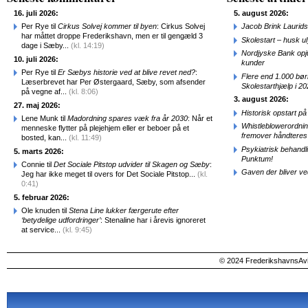
16. juli 2026:
5. august 2026:
Per Rye til
Cirkus Solvej kommer til byen
: Cirkus Solvej
Jacob Brink Laurids
har måttet droppe Frederikshavn, men er til gengæld 3
Skolestart – husk uly
dage i Sæby...
(kl. 14:19)
Nordjyske Bank opjus
10. juli 2026:
kunder
Per Rye til
Er Sæbys historie ved at blive revet ned?
:
Flere end 1.000 bø
Læserbrevet har Per Østergaard, Sæby, som afsender
Skolestarthjælp i 2
på vegne af...
(kl. 8:06)
3. august 2026:
27. maj 2026:
Historisk opstart 
Lene Munk til
Madordning spares væk fra år 2030
: Når et
Whistleblowerordni
menneske flytter på plejehjem eller er beboer på et
fremover håndteres
bosted, kan...
(kl. 11:49)
Psykiatrisk behandl
5. marts 2026:
Punktum!
Connie til
Det Sociale Pitstop udvider til Skagen og Sæby
:
Gaven der bliver ve
Jeg har ikke meget til overs for Det Sociale Pitstop...
(kl.
0:41)
5. februar 2026:
Ole knuden til
Stena Line lukker færgerute efter
‘betydelige udfordringer’
: Stenaline har i årevis ignoreret
at service...
(kl. 9:45)
© 2024 FrederikshavnsAvis